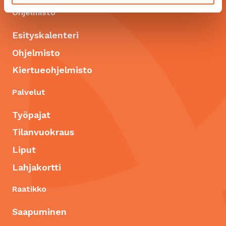
Ohjelmisto
Esityskalenteri
Ohjelmisto
Kiertueohjelmisto
Palvelut
Työpajat
Tilanvuokraus
Liput
Lahjakortti
Raatikko
Saapuminen