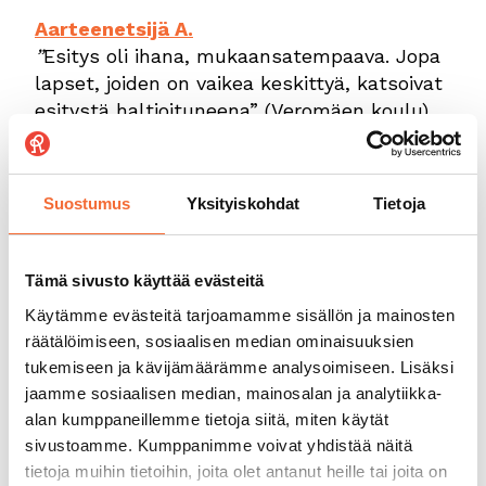
Aarteenetsijä A.
”
Esitys oli ihana, mukaansatempaava. Jopa
lapset, joiden on vaikea keskittyä, katsoivat
esitystä haltioituneena” (Veromäen koulu)
Osallistava lastenteos Aarteenetsijä A. vie
yleisön löytöretkelle kadonneiden
Suostumus
Yksityiskohdat
Tietoja
kehonosien etsintään. Teos on kiertueella
14.10.- 30.11.2024
—————————–
Tämä sivusto käyttää evästeitä
Lisätiedot:
Käytämme evästeitä tarjoamamme sisällön ja mainosten
Tanssiteatteri Raatikko,
räätälöimiseen, sosiaalisen median ominaisuuksien
raatikko@raatikko.fi, 09 8732306
tukemiseen ja kävijämäärämme analysoimiseen. Lisäksi
jaamme sosiaalisen median, mainosalan ja analytiikka-
alan kumppaneillemme tietoja siitä, miten käytät
sivustoamme. Kumppanimme voivat yhdistää näitä
tietoja muihin tietoihin, joita olet antanut heille tai joita on