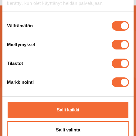
kerätty, kun olet käyttänyt heidän palvelujaan.
Suostumuksen
Välttämätön
valinta
Mieltymykset
Tilastot
Markkinointi
Silkkitehtaantie 5, 01300 Vantaa
Varaukset ja tiedustelut: puh. 09 873 2306
arkisin klo 8:00-15:00
Salli kaikki
raatikko@raatikko.fi
Salli valinta