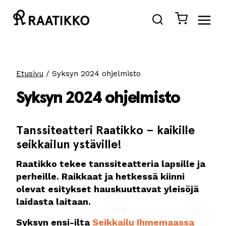
Siirry
sisältöön
Etusivu
/
Syksyn 2024 ohjelmisto
Syksyn 2024 ohjelmisto
Tanssiteatteri Raatikko – kaikille
seikkailun ystäville!
Raatikko tekee tanssiteatteria lapsille ja
perheille. Raikkaat ja hetkessä kiinni
olevat esitykset hauskuuttavat yleisöjä
laidasta laitaan.
Syksyn ensi-ilta
Seikkailu Ihmemaassa