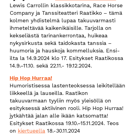
Lewis Carrollin klassikkotarina, Race Horse
Company ja Tanssiteatteri Raatikko – tämä
kolmen yhdistelmä lupaa takuuvarmasti
ihmeteltävää kaikenikäisille. Tarjolla on
kekseliästä tarinankerrontaa, huikeaa
nykysirkusta sekä taidokasta tanssia –
huumoria ja hauskoja kommelluksia. Ensi-
ilta la 14.9.2024 klo 17. Esitykset Raatikossa
14.9.–11.10. sekä 22.11.- 19.12.2024.
Hip Hop Hurraa!
Humoristisessa lastenteoksessa leikitellään
liikkeellä ja lauseilla. Raatikon
takuuvarmaan tyyliin myös yleisöllä on
esityksessä aktiivinen rooli. Hip Hop Hurraa!
jytkähtää jalan alle ikään katsomatta!
Esitykset Raatikossa 19.10.–15.11.2024. Teos
on
kiertueella
18.-30.11.2024