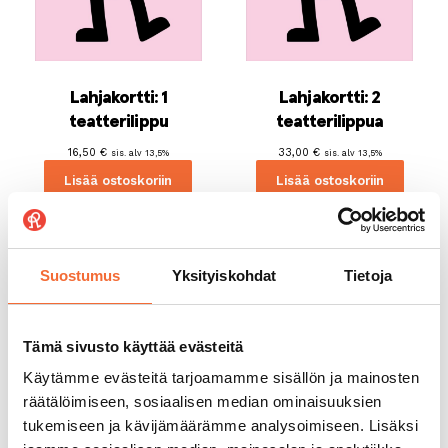
Lahjakortti: 1
Lahjakortti: 2
teatterilippu
teatterilippua
16,50
€
33,00
€
sis. alv 13,5%
sis. alv 13,5%
Lisää ostoskoriin
Lisää ostoskoriin
Suostumus
Yksityiskohdat
Tietoja
Tämä sivusto käyttää evästeitä
Käytämme evästeitä tarjoamamme sisällön ja mainosten
räätälöimiseen, sosiaalisen median ominaisuuksien
Lahjakortti: 3
Lahjakortti: 4
tukemiseen ja kävijämäärämme analysoimiseen. Lisäksi