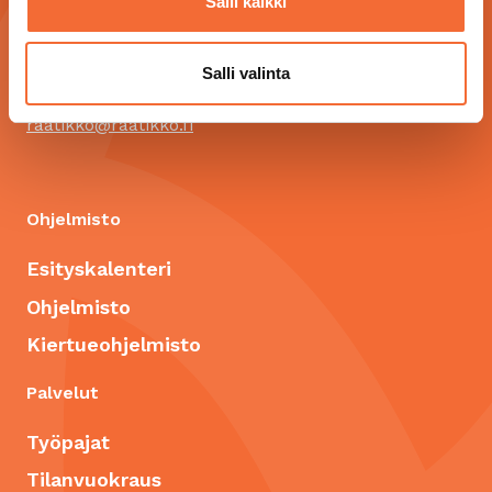
Salli kaikki
Silkkitehtaantie 5, 01300 Vantaa
Varaukset ja tiedustelut: puh. 09 873 2306
Salli valinta
arkisin klo 8:00-15:00
raatikko@raatikko.fi
Ohjelmisto
Esityskalenteri
Ohjelmisto
Kiertueohjelmisto
Palvelut
Työpajat
Tilanvuokraus