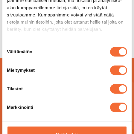
teatterilippua
teatterilippua
jaamme sosiaalisen median, mainosalan ja analytiikka-
alan kumppaneillemme tietoja siitä, miten käytät
49,50
€
66,00
€
sis. alv 13,5%
sis. alv 13,5%
sivustoamme. Kumppanimme voivat yhdistää näitä
Lisää ostoskoriin
Lisää ostoskoriin
tietoja muihin tietoihin, joita olet antanut heille tai joita on
kerätty, kun olet käyttänyt heidän palvelujaan.
Suostumuksen
Välttämätön
valinta
Mieltymykset
Tilastot
Markkinointi