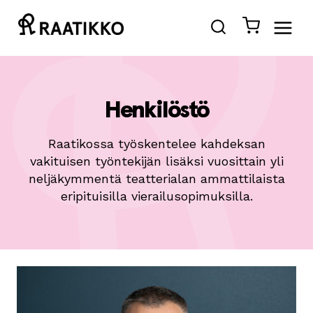
Siirry
sisältöön
Henkilöstö
Raatikossa työskentelee kahdeksan
vakituisen työntekijän lisäksi vuosittain yli
neljäkymmentä teatterialan ammattilaista
eripituisilla vierailusopimuksilla.