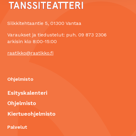
e
Silkkitehtaantie 5, 01300 Vantaa
Varaukset ja tiedustelut: puh. 09 873 2306
arkisin klo 8:00-15:00
raatikko@raatikko.fi
Ohjelmisto
Esityskalenteri
Ohjelmisto
Kiertueohjelmisto
Palvelut