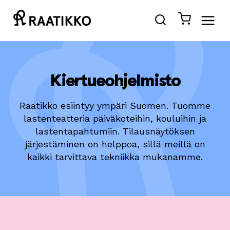
Siirry
sisältöön
Kiertueohjelmisto
Raatikko esiintyy ympäri Suomen. Tuomme
lastenteatteria päiväkoteihin, kouluihin ja
lastentapahtumiin. Tilausnäytöksen
järjestäminen on helppoa, sillä meillä on
kaikki tarvittava tekniikka mukanamme.