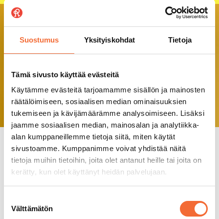
Suostumus
Yksityiskohdat
Tietoja
Tämä sivusto käyttää evästeitä
Käytämme evästeitä tarjoamamme sisällön ja mainosten
räätälöimiseen, sosiaalisen median ominaisuuksien
tukemiseen ja kävijämäärämme analysoimiseen. Lisäksi
jaamme sosiaalisen median, mainosalan ja analytiikka-
alan kumppaneillemme tietoja siitä, miten käytät
sivustoamme. Kumppanimme voivat yhdistää näitä
tietoja muihin tietoihin, joita olet antanut heille tai joita on
Tilaa uutiskirje
kerätty, kun olet käyttänyt heidän palvelujaan.
Saat tietoa ohjelmistostamme,
Suostumuksen
Välttämätön
tapahtumistamme ja lipputarjouksistamme
valinta