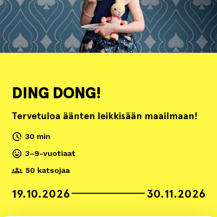
DING DONG!
Tervetuloa äänten leikkisään maailmaan!
30 min
3–9-vuotiaat
50 katsojaa
19.10.2026
30.11.2026