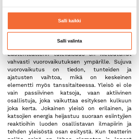
pohjalta Raatikko suuntaa vahvana
tulevaisuuteen.
Salli kaikki
Sanana raatikko on toivottavasti saanut
uuden merkityksen: Raatikko on tila, jossa
yleisö – lapset ja aikuiset yhdessä – voivat
Salli valinta
kokea tanssin ja teatterin lumon.
Lastenteatterin tulevaisuus on kietoutunut
vahvasti vuorovaikutuksen ympärille. Sujuva
vuorovaikutus on tiedon, tunteiden ja
ajatusten vaihtoa, mikä on keskeinen
elementti myös tanssitaiteessa. Yleisö ei ole
vain passiivinen katsoja, vaan aktiivinen
osallistuja, joka vaikuttaa esityksen kulkuun
joka kerta. Jokainen yleisö on erilainen, ja
katsojien energia heijastuu suoraan esiintyjien
reaktioihin luoden osallistavan ilmapiirin ja
tehden yleisöstä osan esitystä. Kun teatterin