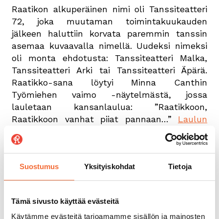
Raatikon alkuperäinen nimi oli Tanssiteatteri
72, joka muutaman toimintakuukauden
jälkeen haluttiin korvata paremmin tanssin
asemaa kuvaavalla nimellä. Uudeksi nimeksi
oli monta ehdotusta: Tanssiteatteri Malka,
Tanssiteatteri Arki tai Tanssiteatteri Äpärä.
Raatikko-sana löytyi Minna Canthin
Työmiehen vaimo -näytelmästä, jossa
lauletaan kansanlaulua: ”Raatikkoon,
Raatikkoon vanhat piiat pannaan…”
Laulun
voit kuunnella Yle Areenasta
. Sanana raatikko
on merkinnyt paikkaa, johon käytöstä
poistetut tavarat viedään; tarpeeton tavara
Suostumus
Yksityiskohdat
Tietoja
joutaa raatikkoon eli hylkytavaraksi tunkiolle.
Alkumetreistään alkaen Raatikko kiersi
esiintymässä ympäri Suomea, ja
Tämä sivusto käyttää evästeitä
ohjelmistossa oli myös lapsille suunnattuja
Käytämme evästeitä tarjoamamme sisällön ja mainosten