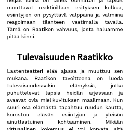
neljäs seinä on lähes olematon ja lapset
muuttavat reaktioillaan esityksen kulkua,
esiintyjien on pysyttävä valppaina ja valmiina
reagoimaan tilanteen vaatimalla tavalla.
Tämä on Raatikon vahvuus, josta haluamme
pitää kiinni.
Tulevaisuuden Raatikko
Lastenteatteri elää ajassa ja muuttuu sen
mukana. Raatikon tavoitteena on luoda
tulevaisuudessakin elämyksiä, jotka
puhuttelevat lapsia heidän arjessaan ja
avaavat ovia mielikuvituksen maailmaan. Kun
suuri osa elämästä tapahtuu ruudun kautta,
korostuu elävän esiintyjän ja yleisön
ainutlaatuinen kohtaaminen. Mikään
virtuaalinen kokemus ei voi korvata sitä