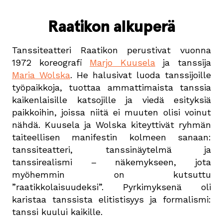
Raatikon alkuperä
Tanssiteatteri Raatikon perustivat vuonna
1972 koreografi
Marjo Kuusela
ja tanssija
Maria Wolska
. He halusivat luoda tanssijoille
työpaikkoja, tuottaa ammattimaista tanssia
kaikenlaisille katsojille ja viedä esityksiä
paikkoihin, joissa niitä ei muuten olisi voinut
nähdä. Kuusela ja Wolska kiteyttivät ryhmän
taiteellisen manifestin kolmeen sanaan:
tanssiteatteri, tanssinäytelmä ja
tanssirealismi – näkemykseen, jota
myöhemmin on kutsuttu
”raatikkolaisuudeksi”. Pyrkimyksenä oli
karistaa tanssista elitistisyys ja formalismi:
tanssi kuului kaikille.