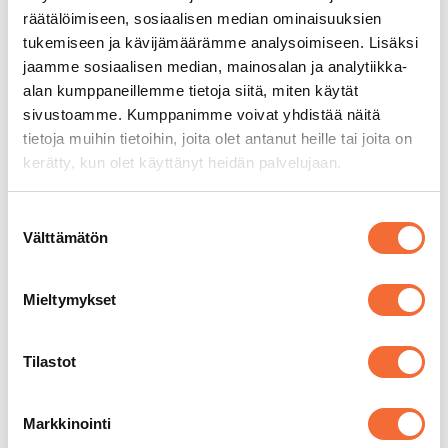
esityksiä. Yli 50 vuodessa yhteiskunnallisesti
räätälöimiseen, sosiaalisen median ominaisuuksien
kantaaottavasta tanssiteatterista on
tukemiseen ja kävijämäärämme analysoimiseen. Lisäksi
kasvanut monipuolinen lastentanssiteatteri.
jaamme sosiaalisen median, mainosalan ja analytiikka-
Esittämisen tavat ovat muuttuneet
alan kumppaneillemme tietoja siitä, miten käytät
vuosikymmenten mittaan, mutta toiminnan
sivustoamme. Kumppanimme voivat yhdistää näitä
tarkoitus on edelleen sama: esittää
tietoja muihin tietoihin, joita olet antanut heille tai joita on
tanssitaidetta yleisöille. Lue lisää
kerätty, kun olet käyttänyt heidän palvelujaan.
Tanssiteatteri Raatikko 50 vuotta
juhlajulkaisusta
.
Suostumuksen
Välttämätön
valinta
Raatikon vahvuus
Mieltymykset
Yli viisikymppinen Raatikko on kehittänyt
toimintaansa ajan haasteiden mukaan.
Tilastot
Teatterin arvot: taide ja sivistys, eteenpäin
katsominen sekä vastuullisuus ovat
Markkinointi
ohjanneet kehitystä, ja näiden arvojen