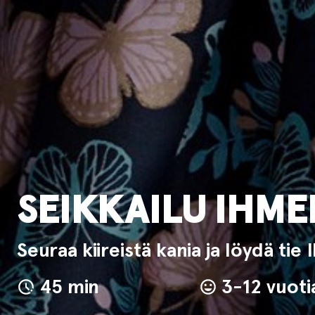
SEIKKAILU IHM
Seuraa kiireistä kania ja löydä t
45 min
3-12 vuoti