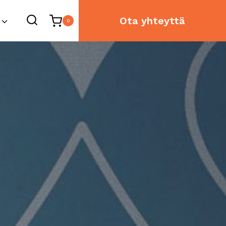
Ota yhteyttä
0