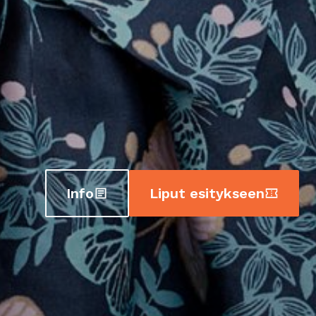
Info
Liput esitykseen