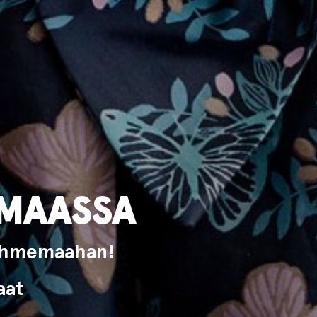
EMAASSA
ie Ihmemaahan!
aat