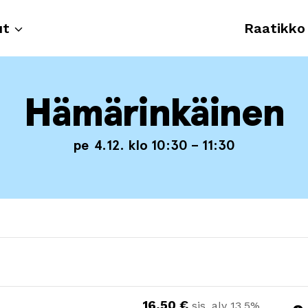
ut
Raatikko
Hämärinkäinen
pe
4.12. klo 10:30 – 11:30
16,50
€
sis. alv 13,5%