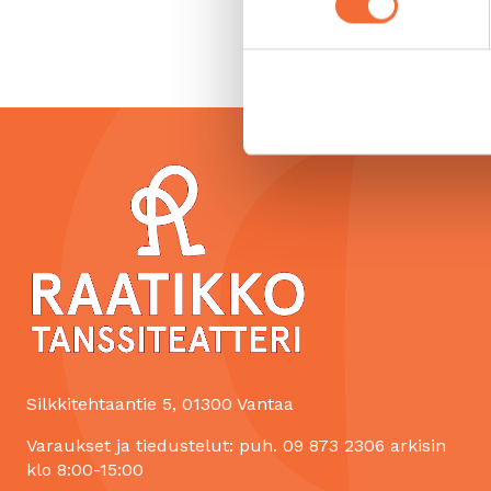
Vammaisen henkilön avu
Silkkitehtaantie 5, 01300 Vantaa
Varaukset ja tiedustelut: puh. 09 873 2306 arkisin
klo 8:00-15:00