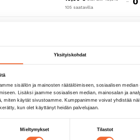
Väh
-
105
saatavilla
lipu
mää
Teat
Osta lipp
Yksityiskohdat
← Näytä kaikki esitykset (Hämärinkäinen)
itä
mme sisällön ja mainosten räätälöimiseen, sosiaalisen median
elsingin seudun ryhmille lipun hintaan sisältyy edestakai
iseen. Lisäksi jaamme sosiaalisen median, mainosalan ja analy
lippu ilman bussikuljetusta 11 €/hlö. Huom! Ryhmäalennus
, miten käytät sivustoamme. Kumppanimme voivat yhdistää näitä t
sta.
n kerätty, kun olet käyttänyt heidän palvelujaan.
äärä lippuihin ja ilmoita henkilökunnan määrä seuraavas
Mieltymykset
Tilastot
/alennuskoodi syötetään seuraavassa vaiheessa.