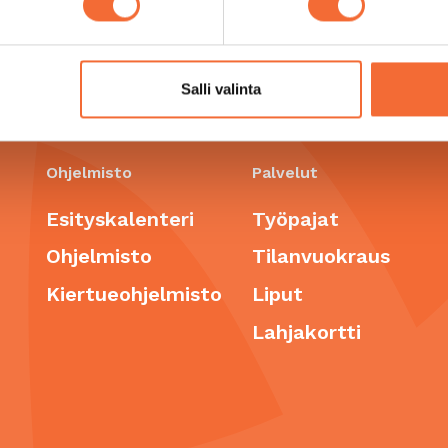
staja/tulkki pääsee teatteriin maksutta. Opaskoirat ovat 
Salli valinta
Ohjelmisto
Palvelut
Esityskalenteri
Työpajat
Ohjelmisto
Tilanvuokraus
Kiertueohjelmisto
Liput
Lahjakortti