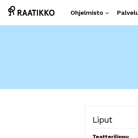
Siirry
sisältöön
Ohjelmisto
Palvel
Liput
Teatterilippu