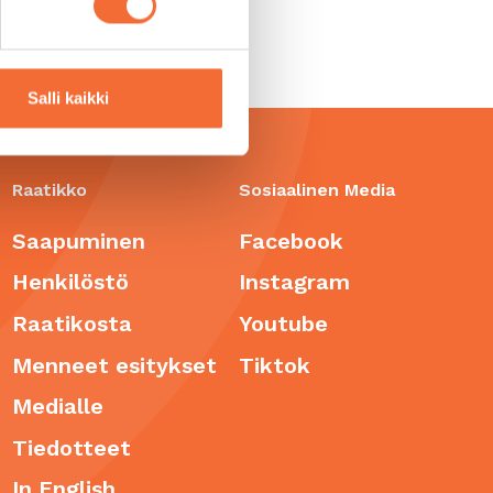
tervetulleita.
Salli kaikki
Raatikko
Sosiaalinen Media
Saapuminen
Facebook
Henkilöstö
Instagram
Raatikosta
Youtube
Menneet esitykset
Tiktok
Medialle
Tiedotteet
In English