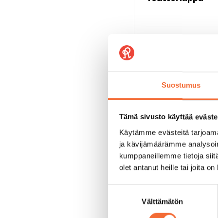
Suostumus
Tämä sivusto käyttää eväste
Käytämme evästeitä tarjoama
Ryhmälippu 15 €/hlö. H
ja kävijämäärämme analysoim
(arkiaamuisin). Ryhmä
kumppaneillemme tietoja siitä
10:tä maksavaa asiaka
olet antanut heille tai joita o
Lisää henkilökunnan m
Suostumuksen
Välttämätön
valinta
Mahdollinen kampanja