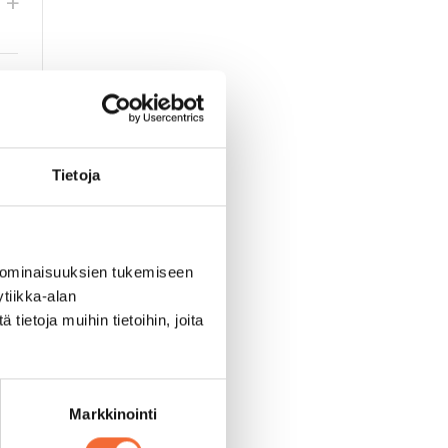
ennä
Lisää
+
Määrä
n
lipun
rää
määrää
terilippu
Teatterilippu
u
Tietoja
 ominaisuuksien tukemiseen
sin bussikuljetus
tiikka-alan
 edellyttää vähintään
ietoja muihin tietoihin, joita
sa vaiheessa.
Markkinointi