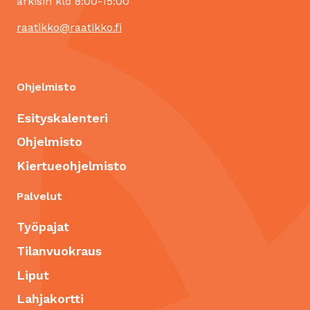
arkisin klo 8:00-15:00
raatikko@raatikko.fi
Ohjelmisto
Esityskalenteri
Ohjelmisto
Kiertueohjelmisto
Palvelut
Työpajat
Tilanvuokraus
Liput
Lahjakortti