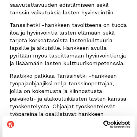
saavutettavuuden edistämiseen sekä
tanssin vaikutuksia lasten hyvinvointiin.
Tanssihetki -hankkeen tavoitteena on tuoda
iloa ja hyvinvointia lasten elämään sekä
tarjota korkeatasoista lastenkulttuuria
lapsille ja aikuisille. Hankkeen avulla
pyritään myös tasoittamaan hyvinvointieroja
ja lisäämään lasten kulttuurikompetenssia.
Raatikko palkkaa Tanssihetki -hankkeen
työpajaohjaajiksi neljä tanssinopettajaa,
joilla on kokemusta ja kiinnostusta
päiväkoti- ja alakouluikäisten lasten kanssa
työskentelystä. Ohjaajat työskentelevät
työpareina ja osallistuvat hankkeen
suunnitteluun ja kehittämiseen.
Jos olet kiinnostunut työskentelemään