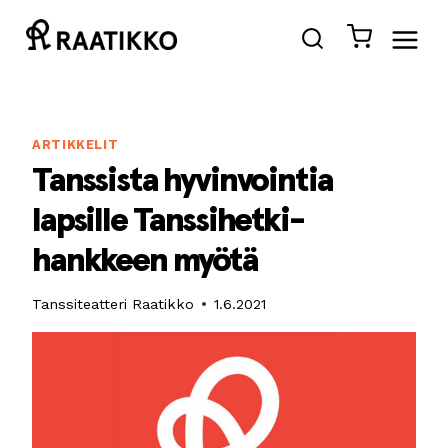
Siirry
sisältöön
ARTIKKELIT
Tanssista hyvinvointia
lapsille Tanssihetki-
hankkeen myötä
Tanssiteatteri Raatikko
1.6.2021