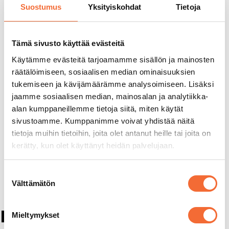
Tanssihetki -hankkeessa, ota yhteyttä:
Suostumus
Yksityiskohdat
Tietoja
marja.korhola@raatikko.fi / 050 583 7012
Tämä sivusto käyttää evästeitä
Käytämme evästeitä tarjoamamme sisällön ja mainosten
räätälöimiseen, sosiaalisen median ominaisuuksien
Artikkelien
EDELLINEN
SEURAAVA
tukemiseen ja kävijämäärämme analysoimiseen. Lisäksi
Raatikon uusi
Raatikko matkustaa
selaus
jaamme sosiaalisen median, mainosalan ja analytiikka-
teatterinjohtaja on
Kaivari 21 -
alan kumppaneillemme tietoja siitä, miten käytät
Jaakko Toivonen
lentonäytökseen
sivustoamme. Kumppanimme voivat yhdistää näitä
Ilmailumuseon
tietoja muihin tietoihin, joita olet antanut heille tai joita on
kanssa
kerätty, kun olet käyttänyt heidän palvelujaan.
Suostumuksen
Välttämätön
valinta
Lisää lukemista
Mieltymykset