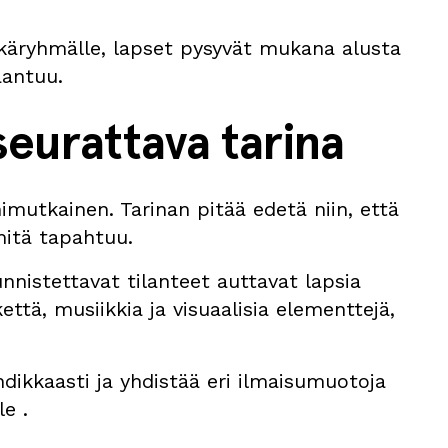
 ikäryhmälle, lapset pysyvät mukana alusta
aantuu.
seurattava tarina
nimutkainen. Tarinan pitää edetä niin, että
itä tapahtuu.
nnistettavat tilanteet auttavat lapsia
ttä, musiikkia ja visuaalisia elementtejä,
hdikkaasti ja yhdistää eri ilmaisumuotoja
le .