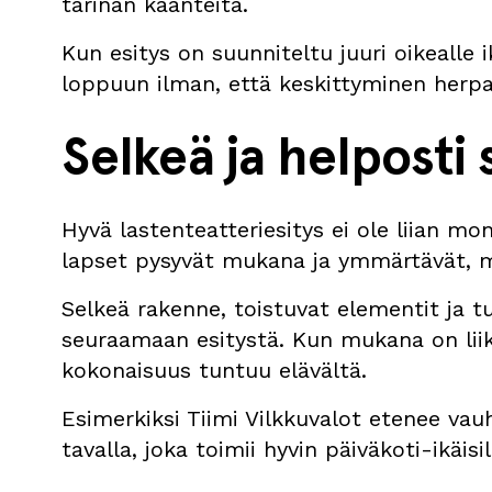
tarinan käänteitä.
Kun esitys on suunniteltu juuri oikealle
loppuun ilman, että keskittyminen herp
Selkeä ja helposti 
Hyvä lastenteatteriesitys ei ole liian mo
lapset pysyvät mukana ja ymmärtävät, m
Selkeä rakenne, toistuvat elementit ja tu
seuraamaan esitystä. Kun mukana on liike
kokonaisuus tuntuu elävältä.
Esimerkiksi Tiimi Vilkkuvalot etenee vau
tavalla, joka toimii hyvin päiväkoti-ikäisil