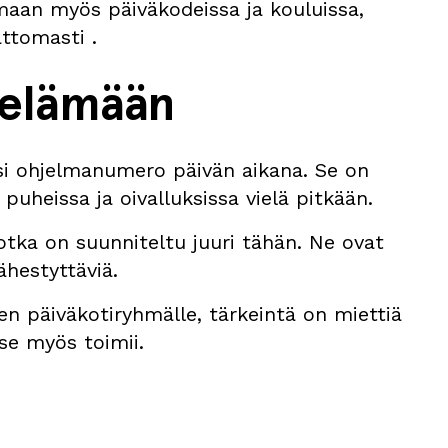
maan myös päiväkodeissa ja kouluissa,
attomasti .
 elämään
yksi ohjelmanumero päivän aikana. Se on
puheissa ja oivalluksissa vielä pitkään.
jotka on suunniteltu juuri tähän. Ne ovat
lähestyttäviä.
sen päiväkotiryhmälle, tärkeintä on miettiä
 se myös toimii.