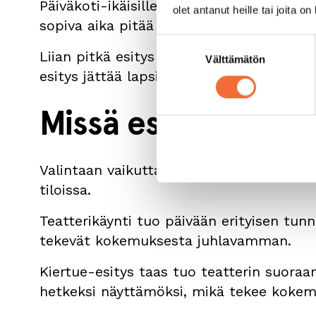
Päiväkoti-ikäisille sopiva esityksen kes
olet antanut heille tai joita o
sopiva aika pitää huomio mukana ilman, 
Suostumuksen
Liian pitkä esitys voi tuntua raskaalta, v
Välttämätön
valinta
esitys jättää lapsille hyvän tunteen ja 
Missä esitys nähd
Valintaan vaikuttaa myös se, nähdäänkö e
tiloissa.
Teatterikäynti tuo päivään erityisen tun
tekevät kokemuksesta juhlavamman.
Kiertue-esitys taas tuo teatterin suoraa
hetkeksi näyttämöksi, mikä tekee kokemu