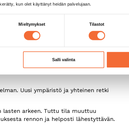
to on yleensä noin 30–45 minuuttia. Se on
n kerätty, kun olet käyttänyt heidän palvelujaan.
että keskittyminen alkaa hiipua.
aikka sisältö olisi hyvä. Sopivan mittainen
Mieltymykset
Tilastot
onnistuneen kokemuksen.
ään
Salli valinta
sitys teatterissa vai päiväkodin omissa
nelman. Uusi ympäristö ja yhteinen retki
n lasten arkeen. Tuttu tila muuttuu
ksesta rennon ja helposti lähestyttävän.