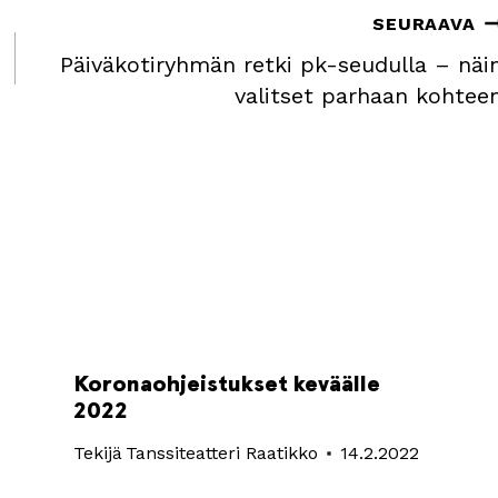
SEURAAVA
Päiväkotiryhmän retki pk-seudulla – näi
valitset parhaan kohtee
Koronaohjeistukset keväälle
2022
Tekijä
Tanssiteatteri Raatikko
14.2.2022