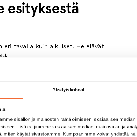
e esityksestä
 eri tavalla kuin aikuiset. He elävät
ti.
t saavat nauraa, jännittää ja olla mukana,
 erityistä. Riittää, että he saavat olla läsnä
Yksityiskohdat
itä
ikuttaa paljon
mme sisällön ja mainosten räätälöimiseen, sosiaalisen median
iseen. Lisäksi jaamme sosiaalisen median, mainosalan ja analy
, miten käytät sivustoamme. Kumppanimme voivat yhdistää näitä t