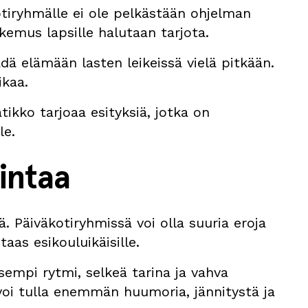
otiryhmälle ei ole pelkästään ohjelman
okemus lapsille halutaan tarjota.
ädä elämään lasten leikeissä vielä pitkään.
ikaa.
tikko tarjoaa esityksiä, jotka on
le.
intaa
. Päiväkotiryhmissä voi olla suuria eroja
taas esikouluikäisille.
isempi rytmi, selkeä tarina ja vahva
voi tulla enemmän huumoria, jännitystä ja