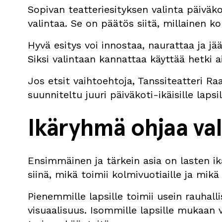
Sopivan teatteriesityksen valinta päiväk
valintaa. Se on päätös siitä, millainen k
Hyvä esitys voi innostaa, naurattaa ja jä
Siksi valintaan kannattaa käyttää hetki a
Jos etsit vaihtoehtoja, Tanssiteatteri Raa
suunniteltu juuri päiväkoti-ikäisille lapsil
Ikäryhmä ohjaa val
Ensimmäinen ja tärkein asia on lasten ikä
siinä, mikä toimii kolmivuotiaille ja mikä 
Pienemmille lapsille toimii usein rauhall
visuaalisuus. Isommille lapsille mukaan 