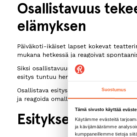
Osallistavuus teke
elämyksen
Päiväkoti-ikäiset lapset kokevat teatterin
mukana hetkessä ja reagoivat spontaanis
Siksi osallistavuus on tärkeää. Kun lapse
esitys tuntuu henkilökohtaisemmalta.
Osallistava esitys ei vaadi lapsilta mitään
Suostumus
ja reagoida omalla tavallaan.
Tämä sivusto käyttää eväste
Esityksen kesto va
Käytämme evästeitä tarjoama
ja kävijämäärämme analysoim
kumppaneillemme tietoja siitä