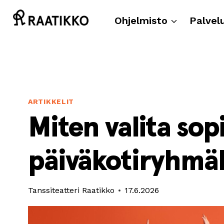
Siirry
sisältöön
Ohjelmisto
Palvel
ARTIKKELIT
Miten valita sopi
päiväkotiryhmäl
Tanssiteatteri Raatikko
17.6.2026