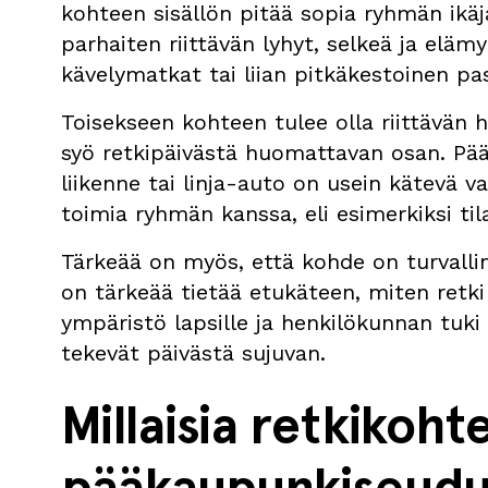
kohteen sisällön pitää sopia ryhmän ikäjak
parhaiten riittävän lyhyt, selkeä ja eläm
kävelymatkat tai liian pitkäkestoinen pas
Toisekseen kohteen tulee olla riittävän h
syö retkipäivästä huomattavan osan. Pää
liikenne tai linja-auto on usein kätevä v
toimia ryhmän kanssa, eli esimerkiksi tilaa
Tärkeää on myös, että kohde on turvalli
on tärkeää tietää etukäteen, miten retk
ympäristö lapsille ja henkilökunnan tuki
tekevät päivästä sujuvan.
Millaisia retkikohte
pääkaupunkiseudul