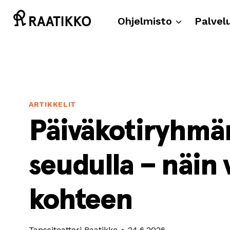
Siirry
sisältöön
Ohjelmisto
Palvel
ARTIKKELIT
Päiväkotiryhmän
seudulla – näin 
kohteen
Tanssiteatteri Raatikko
24.6.2026