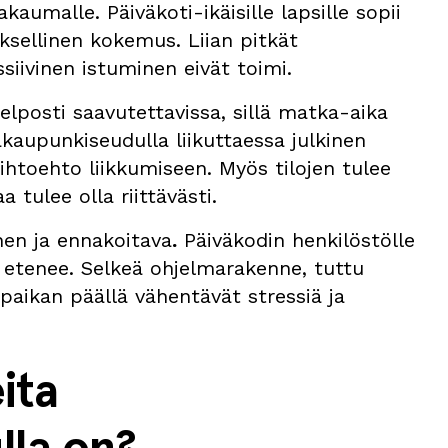
aumalle. Päiväkoti-ikäisille lapsille sopii
yksellinen kokemus. Liian pitkät
siivinen istuminen eivät toimi.
elposti saavutettavissa, sillä matka-aika
kaupunkiseudulla liikuttaessa julkinen
aihtoehto liikkumiseen. Myös tilojen tulee
 tulee olla riittävästi.
nen ja ennakoitava
.
Päiväkodin henkilöstölle
i etenee. Selkeä ohjelmarakenne, tuttu
 paikan päällä vähentävät stressiä ja
ita
la on?