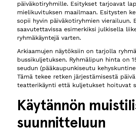
päiväkotiryhmille. Esitykset tarjoavat lap
mielikuvituksen maailmaan. Esitysten ke
sopii hyvin päiväkotiryhmien vierailuun. 
saavutettavissa esimerkiksi julkisella liik
ryhmäkäyntejä varten.
Arkiaamujen näytöksiin on tarjolla ryhmä
bussikuljetuksen. Ryhmälipun hinta on 15 
seudun (pääkaupunkiseutu kehyskuntineen
Tämä tekee retken järjestämisestä päivä
teatterikäynti että kuljetukset hoituvat 
Käytännön muistili
suunnitteluun