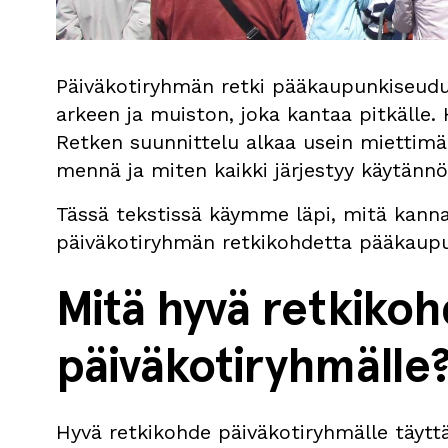
Päiväkotiryhmän retki pääkaupunkiseudull
arkeen ja muiston, joka kantaa pitkälle.
Retken suunnittelu alkaa usein miettimäl
mennä ja miten kaikki järjestyy käytänn
Tässä tekstissä käymme läpi, mitä kanna
päiväkotiryhmän retkikohdetta pääkaupu
Mitä hyvä retkikoh
päiväkotiryhmälle
Hyvä retkikohde päiväkotiryhmälle täy