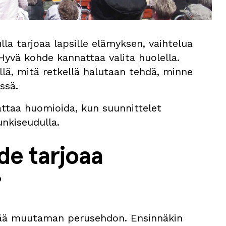
a tarjoaa lapsille elämyksen, vaihtelua
 Hyvä kohde kannattaa valita huolella.
lä, mitä retkellä halutaan tehdä, minne
össä.
ttaa huomioida, kun suunnittelet
nkiseudulla.
de tarjoaa
?
ttää muutaman perusehdon. Ensinnäkin