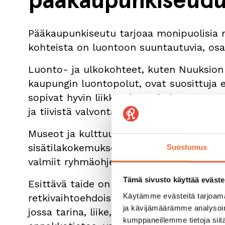
Pääkaupunkiseutu tarjoaa monipuolisia r
kohteista on luontoon suuntautuvia, osa 
Luonto- ja ulkokohteet, kuten Nuuksion ka
kaupungin luontopolut, ovat suosittuja er
sopivat hyvin liikkumiseen ja luontoon 
ja tiivistä valvontaa.
Museot ja kulttuurikohteet, kuten Heure
sisätilakokemuksen, joka toimii vuodena
Suostumus
valmiit ryhmäohjelmat päiväkodeille.
Tämä sivusto käyttää eväste
Esittävä taide on yksi vähiten hyödynne
Käytämme evästeitä tarjoama
retkivaihtoehdoista. Lastenteatteri tarj
ja kävijämäärämme analysoim
jossa tarina, liike, musiikki ja visuaalisu
kumppaneillemme tietoja siitä