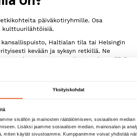
etkikohteita päiväkotiryhmille. Osa
kulttuurilähtöisiä.
nsallispuisto, Haltialan tila tai Helsingin
ityisesti kevään ja syksyn retkillä. Ne
tutustumiseen, mutta vaativat sopivaa säätä
ka ja Luonnontieteellinen museo, tarjoavat
jasta riippumatta. Monissa museoissa on
Yksityiskohdat
itä
tyistä mutta vaikuttavimmista
mme sisällön ja mainosten räätälöimiseen, sosiaalisen median
oaa lapselle kokonaisvaltaisen elämyksen,
iseen. Lisäksi jaamme sosiaalisen median, mainosalan ja analy
us yhdistyvät. Se ei vaadi lapselta mitään
, miten käytät sivustoamme. Kumppanimme voivat yhdistää näitä t