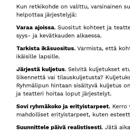
Kun retkikohde on valittu, varsinainen su
helpottaa järjestelyjä:
Varaa ajoissa
. Suositut kohteet ja teatte
syys- ja kevätkauden alkaessa.
Tarkista ikäsuositus.
Varmista, että koh
ikäisille lapsille.
Järjestä kuljetus
. Selvitä kuljetukset et
liikennettä vai tilauskuljetusta? Kuljetu
Ryhmälipun hintaan sisältyvä kuljetus on
ja teatteri hoitaa loput järjestelyt.
Sovi ryhmäkoko ja erityistarpeet.
Kerro 
mahdolliset erityistarpeet, kuten esteet
Suunnittele päivä realistisesti.
Jätä aika