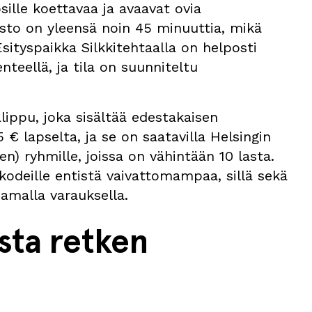
sille koettavaa ja avaavat ovia
sto on yleensä noin 45 minuuttia, mikä
Esityspaikka Silkkitehtaalla on helposti
enteellä, ja tila on suunniteltu
lippu, joka sisältää edestakaisen
€ lapselta, ja se on saatavilla Helsingin
) ryhmille, joissa on vähintään 10 lasta.
kodeille entistä vaivattomampaa, sillä sekä
samalla varauksella.
sta retken