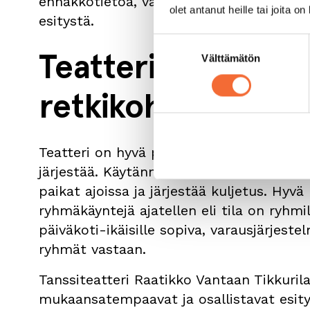
ennakkotietoa, vaan riittää, että istutaan
olet antanut heille tai joita o
esitystä.
Suostumuksen
Teatteri päiväkot
Välttämätön
valinta
retkikohteena
Teatteri on hyvä päiväkotiryhmän retkiko
järjestää. Käytännössä tarvitsee vain vali
paikat ajoissa ja järjestää kuljetus. Hyvä
ryhmäkäyntejä ajatellen eli tila on ryhmil
päiväkoti-ikäisille sopiva, varausjärjest
ryhmät vastaan.
Tanssiteatteri Raatikko Vantaan Tikkuril
mukaansatempaavat ja osallistavat esityks