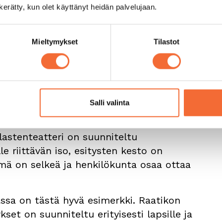
 alas ja katsotaan lapsille räätälöityä
n kerätty, kun olet käyttänyt heidän palvelujaan.
iryhmän
Mieltymykset
Tilastot
Salli valinta
hde, koska teatterivierailu on helppo
ta sopiva lastenteatteri ja esitys, varata
 lastenteatteri on suunniteltu
le riittävän iso, esitysten kesto on
elmä on selkeä ja henkilökunta osaa ottaa
assa on tästä hyvä esimerkki. Raatikon
et on suunniteltu erityisesti lapsille ja