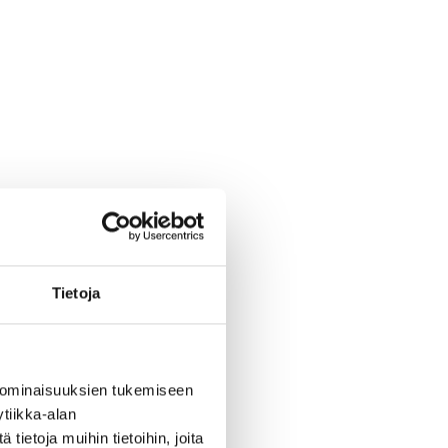
Tietoja
 ominaisuuksien tukemiseen
tiikka-alan
ietoja muihin tietoihin, joita