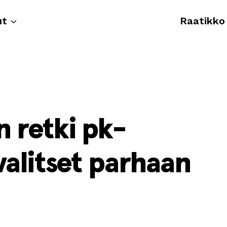
ut
Raatikko
 retki pk-
valitset parhaan