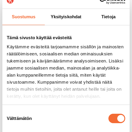
Teatteri Hevosenkenkä
,
Espoo
Teatteri Mukamas
, Tampere
Suostumus
Yksityiskohdat
Tietoja
Teatteri Rollo
, Helsinki
Unga Teatern
,
Espoo
Lisätietoa lastenteatteriviikon ohjelmasta
Tämä sivusto käyttää evästeitä
teattereiden omilla sivuilla.
Käytämme evästeitä tarjoamamme sisällön ja mainosten
räätälöimiseen, sosiaalisen median ominaisuuksien
tukemiseen ja kävijämäärämme analysoimiseen. Lisäksi
jaamme sosiaalisen median, mainosalan ja analytiikka-
Artikkelien
alan kumppaneillemme tietoja siitä, miten käytät
EDELLINEN
SEURAAVA
sivustoamme. Kumppanimme voivat yhdistää näitä
Raatikko on mukana
Lastenteatteriviikon
selaus
tietoja muihin tietoihin, joita olet antanut heille tai joita on
Taidetestaajat-
ARVONTA
kerätty, kun olet käyttänyt heidän palvelujaan.
hankkeessa
lukukaudella 2023-
Suostumuksen
24
Välttämätön
valinta