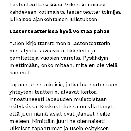
Lastenteatteriviikkoa. Viikon kunniaksi
kahdeksan kotimaista lastenteatteritoimijaa
julkaisee ajankohtaisen julistuksen:
Lastenteatterissa hyvä voittaa pahan
”
Olen kirjoittanut monia lastenteatterin
merkitystä kuvaavia artikkeleita ja
pamfletteja vuosien varrella. Pysähdyin
miettimään, onko mitään, mitä en ole vielä
sanonut.
Tapaan usein aikuisia, jotka huomatessaan
yhteyteni teatteriin, alkavat kertoa
innostuneesti lapsuuden muistoistaan
esityksissä. Keskusteluissa on yllättänyt,
että juuri nämä asiat ovat jääneet heille
mieleen. Nimittäin juuri ne olennaiset!
Ulkoiset tapahtumat ja usein esityksen