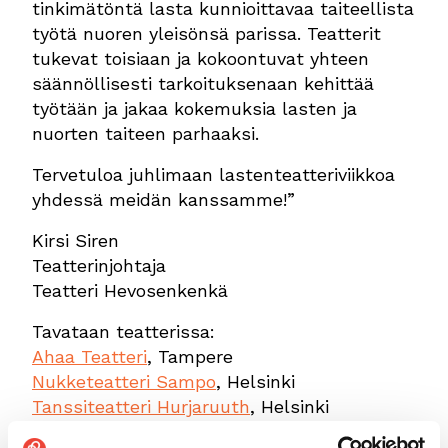
tinkimätöntä lasta kunnioittavaa taiteellista
työtä nuoren yleisönsä parissa. Teatterit
tukevat toisiaan ja kokoontuvat yhteen
säännöllisesti tarkoituksenaan kehittää
työtään ja jakaa kokemuksia lasten ja
nuorten taiteen parhaaksi.
Tervetuloa juhlimaan lastenteatteriviikkoa
yhdessä meidän kanssamme!”
Kirsi Siren
Teatterinjohtaja
Teatteri Hevosenkenkä
Tavataan teatterissa:
Ahaa Teatteri
, Tampere
Nukketeatteri Sampo
, Helsinki
Tanssiteatteri Hurjaruuth
, Helsinki
Tanssiteatteri Raatikko
, Vantaa