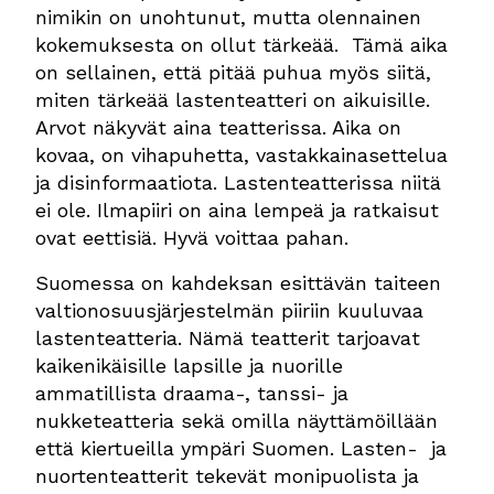
nimikin on unohtunut, mutta olennainen
kokemuksesta on ollut tärkeää. Tämä aika
on sellainen, että pitää puhua myös siitä,
miten tärkeää lastenteatteri on aikuisille.
Arvot näkyvät aina teatterissa. Aika on
kovaa, on vihapuhetta, vastakkainasettelua
ja disinformaatiota. Lastenteatterissa niitä
ei ole. Ilmapiiri on aina lempeä ja ratkaisut
ovat eettisiä. Hyvä voittaa pahan.
Suomessa on kahdeksan esittävän taiteen
valtionosuusjärjestelmän piiriin kuuluvaa
lastenteatteria. Nämä teatterit tarjoavat
kaikenikäisille lapsille ja nuorille
ammatillista draama-, tanssi- ja
nukketeatteria sekä
omilla n
äyttämöillään
että kiertueilla ympäri Suomen. Lasten- ja
nuorten
teatterit
tekevät monipuolista ja