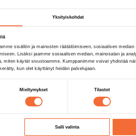
Yksityiskohdat
uotoinen produktioehdotus (maks. 2 A4-
nessä osoitteeseen rekry@raatikko.fi. Liitä
itä
a linkki teostallenteeseen (jos sellainen
mme sisällön ja mainosten räätälöimiseen, sosiaalisen median
ennessä, ja siitä vastaa teatterinjohtaja
iseen. Lisäksi jaamme sosiaalisen median, mainosalan ja analy
, miten käytät sivustoamme. Kumppanimme voivat yhdistää näitä t
n kerätty, kun olet käyttänyt heidän palvelujaan.
naehdot
oi olla mitä tahansa.
Mieltymykset
Tilastot
ekä mahdollisesti maalis–huhtikuussa
Salli valinta