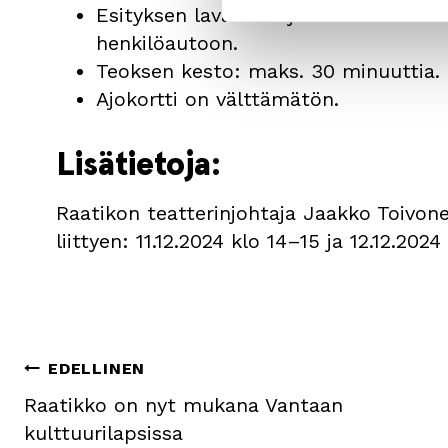
Esityksen lavasteet ja rekvisiitta t
henkilöautoon.
Teoksen kesto: maks. 30 minuuttia.
Ajokortti on välttämätön.
Lisätietoja:
Raatikon teatterinjohtaja Jaakko Toivon
liittyen: 11.12.2024 klo 14–15 ja 12.12.2024
Artikkelien
EDELLINEN
Raatikko on nyt mukana Vantaan
selaus
kulttuurilapsissa