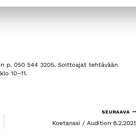
ulee mahtua normaalikokoiseen
en p. 050 544 3205. Soittoajat tehtävään
 klo 10–11.
SEURAAVA
Koetanssi / Audition 8.2.202