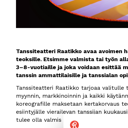
Tanssiteatteri Raatikko avaa avoimen h
teoksille. Etsimme valmista tai työn al
3–8-vuotiaille ja joka voidaan esittää m
tanssin ammattilaisille ja tanssialan opis
Tanssiteatteri Raatikko tarjoaa valitulle
myynnin, markkinoinnin ja kaikki käytännö
koreografille maksetaan kertakorvaus teo
esiintyjälle vierailevan tanssijan kuukaus
tulee olla valmis itsenäiseen työskentely