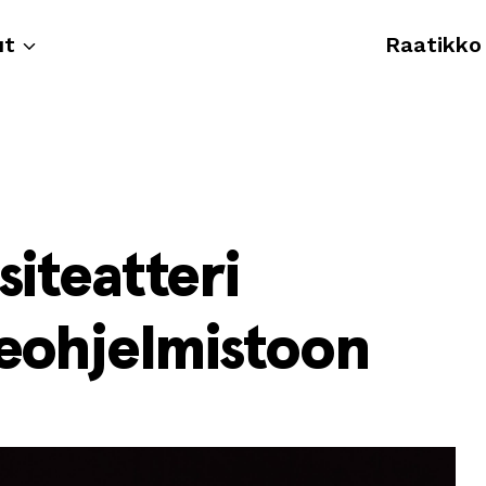
ut
Raatikko
siteatteri
ueohjelmistoon