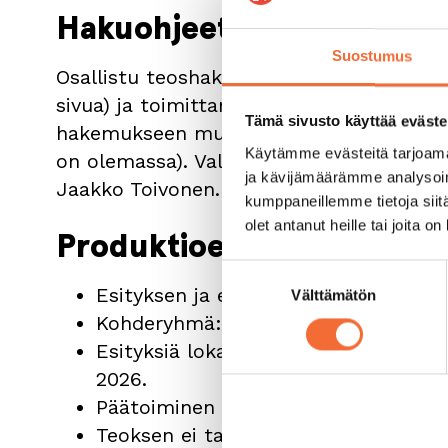
Hakuohjeet
Suostumus
Osallistu teoshakuun laatimalla vapaam
sivua) ja toimittamalla se 19.12.2024 men
Tämä sivusto käyttää eväste
hakemukseen mukaan myös ansioluettelo j
Käytämme evästeitä tarjoama
on olemassa). Valinta tehdään 3.2.2025 m
ja kävijämäärämme analysoim
Jaakko Toivonen.
kumppaneillemme tietoja siitä
olet antanut heille tai joita o
Produktioehdotuksen reu
Suostumuksen
Esityksen ja esiintyjän tanssigenre v
Välttämätön
valinta
Kohderyhmä: 3–8-vuotiaat lapset.
Esityksiä loka–marraskuussa 2025 s
2026.
Päätoiminen työpaikka on Vantaalla.
Teoksen ei tarvitse olla kantaesitys.