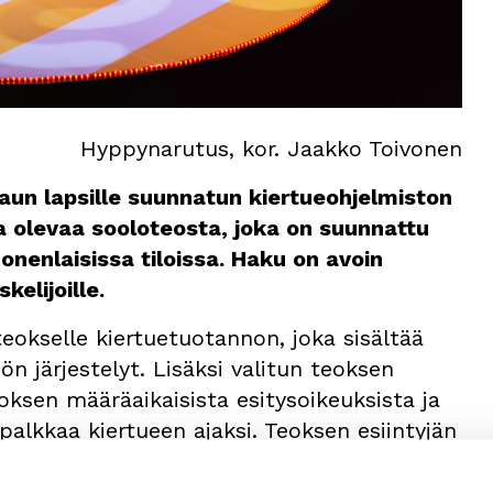
Hyppynarutus, kor. Jaakko Toivonen
aun lapsille suunnatun kiertueohjelmiston
la olevaa sooloteosta, joka on suunnattu
onenlaisissa tiloissa. Haku on avoin
kelijoille.
 teokselle kiertuetuotannon, joka sisältää
n järjestelyt. Lisäksi valitun teoksen
ksen määräaikaisista esitysoikeuksista ja
ipalkkaa kiertueen ajaksi. Teoksen esiintyjän
yn kiertueen aikana.