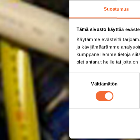
Suostumus
Tämä sivusto käyttää eväste
Käytämme evästeitä tarjoama
ja kävijämäärämme analysoim
kumppaneillemme tietoja siitä
olet antanut heille tai joita o
Suostumuksen
Välttämätön
valinta