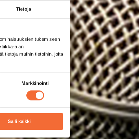
Tietoja
 ominaisuuksien tukemiseen
tiikka-alan
ietoja muihin tietoihin, joita
Markkinointi
Salli kaikki