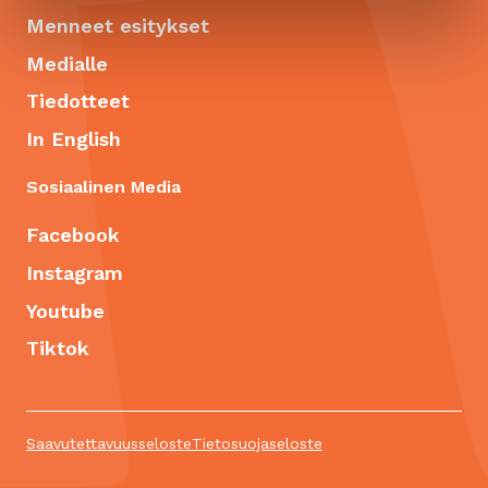
Menneet esitykset
Medialle
Tiedotteet
In English
Sosiaalinen Media
Facebook
Instagram
Youtube
Tiktok
Saavutettavuusseloste
Tietosuojaseloste