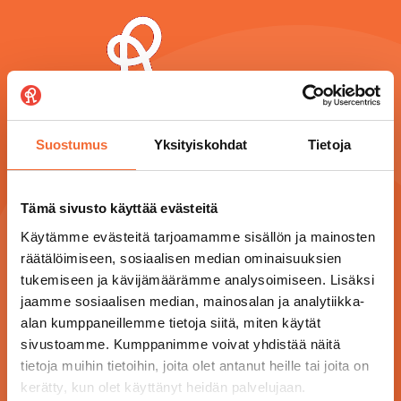
Suostumus
Yksityiskohdat
Tietoja
Tämä sivusto käyttää evästeitä
Silkkitehtaantie 5, 01300 Vantaa
Käytämme evästeitä tarjoamamme sisällön ja mainosten
Varaukset ja tiedustelut: puh. 09 873 2306
räätälöimiseen, sosiaalisen median ominaisuuksien
arkisin klo 8:00-15:00
tukemiseen ja kävijämäärämme analysoimiseen. Lisäksi
raatikko@raatikko.fi
jaamme sosiaalisen median, mainosalan ja analytiikka-
alan kumppaneillemme tietoja siitä, miten käytät
sivustoamme. Kumppanimme voivat yhdistää näitä
tietoja muihin tietoihin, joita olet antanut heille tai joita on
Ohjelmisto
kerätty, kun olet käyttänyt heidän palvelujaan.