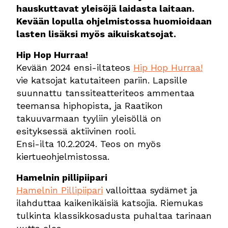
hauskuttavat yleisöjä laidasta laitaan.
Kevään lopulla ohjelmistossa huomioidaan
lasten lisäksi myös aikuiskatsojat.
Hip Hop Hurraa!
Kevään 2024 ensi-iltateos
Hip Hop Hurraa!
vie katsojat katutaiteen pariin. Lapsille
suunnattu tanssiteatteriteos ammentaa
teemansa hiphopista, ja Raatikon
takuuvarmaan tyyliin yleisöllä on
esityksessä aktiivinen rooli.
Ensi-ilta 10.2.2024. Teos on myös
kiertueohjelmistossa.
Hamelnin pillipiipari
Hamelnin Pillipiipari
valloittaa sydämet ja
ilahduttaa kaikenikäisiä katsojia. Riemukas
tulkinta klassikkosadusta puhaltaa tarinaan