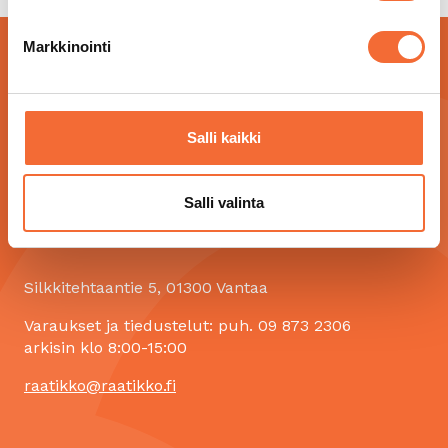
Markkinointi
Salli kaikki
Salli valinta
Silkkitehtaantie 5, 01300 Vantaa
Varaukset ja tiedustelut: puh. 09 873 2306
arkisin klo 8:00-15:00
raatikko@raatikko.fi