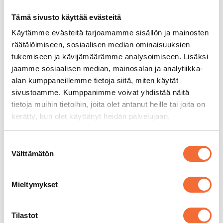
keskustellaan illan teoksista ja esiin
nousevista teemoista.
Tämä sivusto käyttää evästeitä
4X: Neljän teoksen ilta 31.5.2024.
Käytämme evästeitä tarjoamamme sisällön ja mainosten
räätälöimiseen, sosiaalisen median ominaisuuksien
Silkkitehtaan kaupunkitanssit
tukemiseen ja kävijämäärämme analysoimiseen. Lisäksi
Silkkitehtaan kaupunkitanssit kutsuvat
jaamme sosiaalisen median, mainosalan ja analytiikka-
jälleen laittamaan jalalla koreasti!
alan kumppaneillemme tietoja siitä, miten käytät
Tapahtuma on osa Vantaan kaupungin 50-
sivustoamme. Kumppanimme voivat yhdistää näitä
vuotisjuhlia. Tapahtuma on ilmainen ja
tietoja muihin tietoihin, joita olet antanut heille tai joita on
suunnattu kaikenikäisille.
kerätty, kun olet käyttänyt heidän palvelujaan.
Silkkitehtaan kaupunkitanssit la 15.6.2024
Suostumuksen
Välttämätön
valinta
—————————–
Mieltymykset
Tilastot