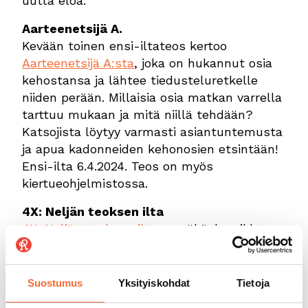
uutta eloa.
Aarteenetsijä A.
Kevään toinen ensi-iltateos kertoo
Aarteenetsijä A:sta
, joka on hukannut osia
kehostansa ja lähtee tiedusteluretkelle
niiden perään. Millaisia osia matkan varrella
tarttuu mukaan ja mitä niillä tehdään?
Katsojista löytyy varmasti asiantuntemusta
ja apua kadonneiden kehonosien etsintään!
Ensi-ilta 6.4.2024. Teos on myös
kiertueohjelmistossa.
4X: Neljän teoksen ilta
4X: Neljän teoksen ilta
on näköalapaikka
kotimaiseen tanssikenttään. Koe neljä
nykytanssiteosta yhden illan aikana ja avaa
lopuksi sanainen arkkusi. Voit ruotia
Suostumus
Yksityiskohdat
Tietoja
näkemääsi Taideraadissa, jossa