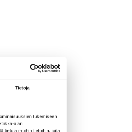
Tietoja
 ominaisuuksien tukemiseen
tiikka-alan
ietoja muihin tietoihin, joita