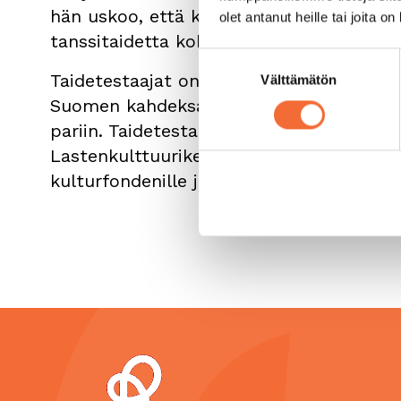
hän uskoo, että katutanssiteoksissa on p
olet antanut heille tai joita o
tanssitaidetta kohtaan nimenomaan nuor
Suostumuksen
Taidetestaajat on Suomen suurin kulttuur
Välttämätön
valinta
Suomen kahdeksasluokkalaisille 1–2 vier
pariin. Taidetestaajat on arvokas projek
Lastenkulttuurikeskusten liitolle, Suome
kulturfondenille ja opetus- ja kulttuurimi