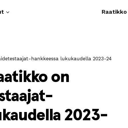
ut
Raatikko
aidetestaajat-hankkeessa lukukaudella 2023-24
aatikko on
staajat-
ukaudella 2023-