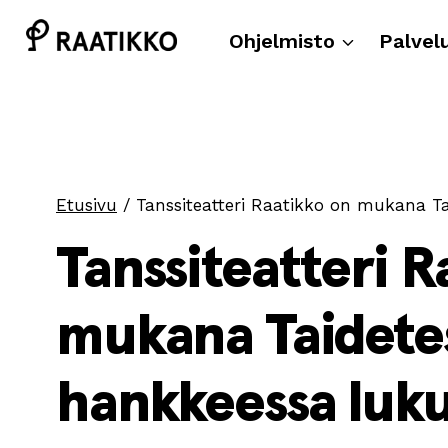
Siirry
sisältöön
Ohjelmisto
Palvel
Etusivu
/
Tanssiteatteri Raatikko on mukana T
Tanssiteatteri R
mukana Taidete
hankkeessa luk