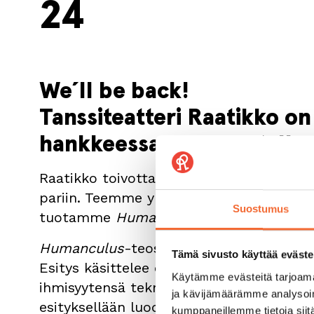
24
We´ll be back!
Tanssiteatteri Raatikko o
hankkeessa lukukaudella
Raatikko toivottaa lukuvuoden 2023–24 ka
pariin. Teemme yhteistyötä tanssija-kor
Suostumus
tuotamme
Humanculus
-teoksen Kulttuu
Humanculus
-teos kutsuu kahdeksasluokk
Tämä sivusto käyttää eväste
Esitys käsittelee dystooppista tulevais
Käytämme evästeitä tarjoama
ihmisyytensä teknologian kehityksen kou
ja kävijämäärämme analysoim
esityksellään luoda katutanssiteoksille 
kumppaneillemme tietoja siitä