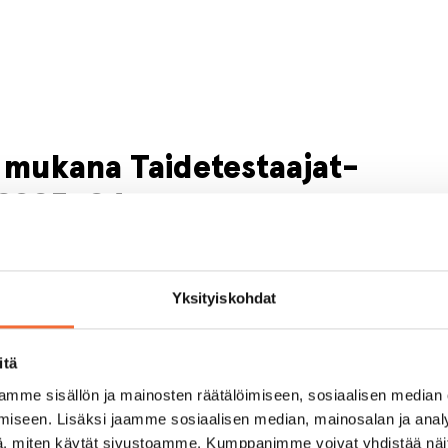
n mukana Taidetestaajat-
 2023-24
siluokkalaiset tervetulleiksi tanssin
eografi Akim Bakhtaouin kanssa ja
Yksityiskohdat
ritalo Martinukseen.
alaiset scifi-futuristiseen maailmaan.
itä
uutta, jossa ihmiskunta on menettänyt
mme sisällön ja mainosten räätälöimiseen, sosiaalisen median
rissa. Koreografi Akim Bakhtaoui haluaa
iseen. Lisäksi jaamme sosiaalisen median, mainosalan ja analy
ponnahduslaudan teattereiden lavoille ja
, miten käytät sivustoamme. Kumppanimme voivat yhdistää näitä t