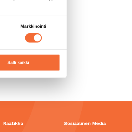
Markkinointi
Salli kaikki
Raatikko
Sosiaalinen Media