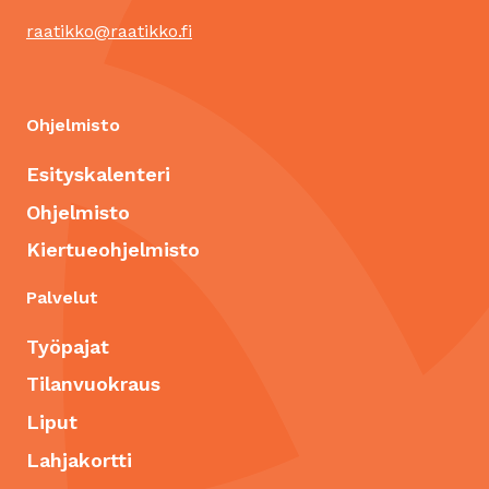
raatikko@raatikko.fi
Ohjelmisto
Esityskalenteri
Ohjelmisto
Kiertueohjelmisto
Palvelut
Työpajat
Tilanvuokraus
Liput
Lahjakortti