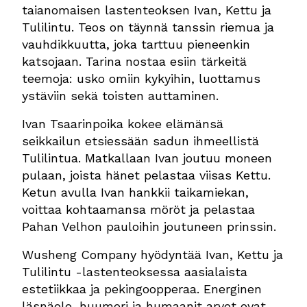
taianomaisen lastenteoksen Ivan, Kettu ja
Tulilintu. Teos on täynnä tanssin riemua ja
vauhdikkuutta, joka tarttuu pieneenkin
katsojaan. Tarina nostaa esiin tärkeitä
teemoja: usko omiin kykyihin, luottamus
ystäviin sekä toisten auttaminen.
Ivan Tsaarinpoika kokee elämänsä
seikkailun etsiessään sadun ihmeellistä
Tulilintua. Matkallaan Ivan joutuu moneen
pulaan, joista hänet pelastaa viisas Kettu.
Ketun avulla Ivan hankkii taikamiekan,
voittaa kohtaamansa möröt ja pelastaa
Pahan Velhon pauloihin joutuneen prinssin.
Wusheng Company hyödyntää Ivan, Kettu ja
Tulilintu -lastenteoksessa aasialaista
estetiikkaa ja pekingoopperaa. Energinen
läsnäolo, huumori ja humaanit arvot ovat