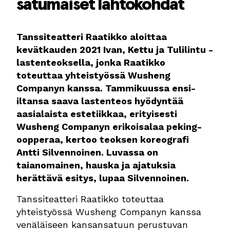
satumaiset lähtökohdat
Tanssiteatteri Raatikko aloittaa
kevätkauden 2021 Ivan, Kettu ja Tulilintu -
lastenteoksella, jonka Raatikko
toteuttaa yhteistyössä Wusheng
Companyn kanssa. Tammikuussa ensi-
iltansa saava lastenteos hyödyntää
aasialaista estetiikkaa, erityisesti
Wusheng Companyn erikoisalaa peking-
oopperaa, kertoo teoksen koreografi
Antti Silvennoinen. Luvassa on
taianomainen, hauska ja ajatuksia
herättävä esitys, lupaa Silvennoinen.
Tanssiteatteri Raatikko toteuttaa
yhteistyössä Wusheng Companyn kanssa
venäläiseen kansansatuun perustuvan