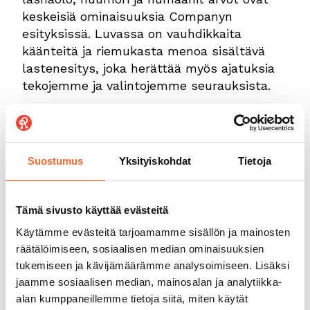
keskeisiä ominaisuuksia Companyn
esityksissä. Luvassa on vauhdikkaita
käänteitä ja riemukasta menoa sisältävä
lastenesitys, joka herättää myös ajatuksia
tekojemme ja valintojemme seurauksista.
Käsikirjoitus, ohjaus ja koreografia Antti
Silvennoinen
Pukusuunnittelu Elina Tuomisto
Suostumus
Yksityiskohdat
Tietoja
Musiikki Markus Rantanen
Valosuunnittelu Christian Hernberg
Esiintyjät Ville Seivo, Valter Sui ja Steina
Tämä sivusto käyttää evästeitä
Öhman
Käytämme evästeitä tarjoamamme sisällön ja mainosten
Ensi-ilta la 16.1.2021 klo 16 Tanssiteatteri
räätälöimiseen, sosiaalisen median ominaisuuksien
Raatikossa
tukemiseen ja kävijämäärämme analysoimiseen. Lisäksi
Lisätiedot:
jaamme sosiaalisen median, mainosalan ja analytiikka-
Koreografi Antti Silvennoinen, puh 050 539
alan kumppaneillemme tietoja siitä, miten käytät