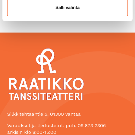
Salli valinta
Silkkitehtaantie 5, 01300 Vantaa
Varaukset ja tiedustelut: puh. 09 873 2306
arkisin klo 8:00-15:00