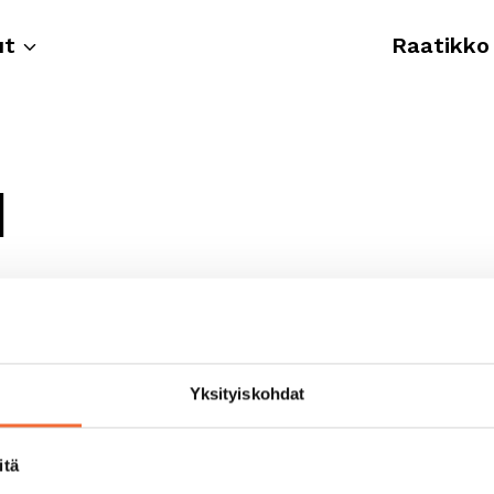
ut
Raatikko
d
Yksityiskohdat
itä