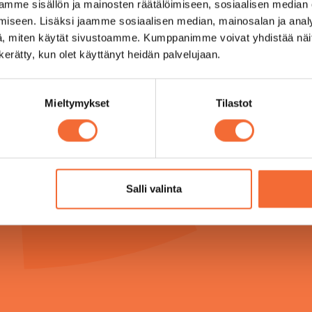
mme sisällön ja mainosten räätälöimiseen, sosiaalisen median
iseen. Lisäksi jaamme sosiaalisen median, mainosalan ja analy
, miten käytät sivustoamme. Kumppanimme voivat yhdistää näitä t
n kerätty, kun olet käyttänyt heidän palvelujaan.
Ohjelmisto
Palvelut
Esityskalenteri
Työpajat
Mieltymykset
Tilastot
Ohjelmisto
Tilanvuokraus
Kiertueohjelmisto
Liput
Lahjakortti
Salli valinta