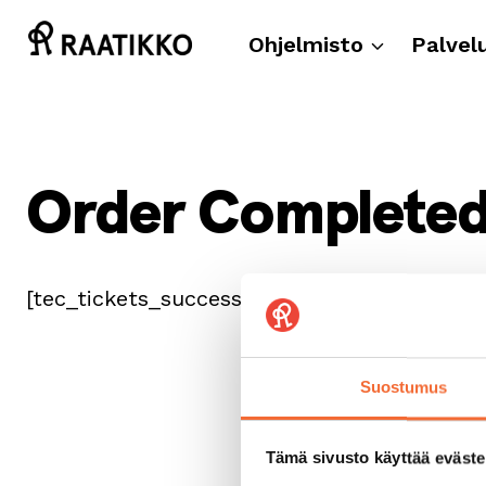
Siirry
sisältöön
Ohjelmisto
Palvel
Order Complete
[tec_tickets_success]
Suostumus
Tämä sivusto käyttää eväste