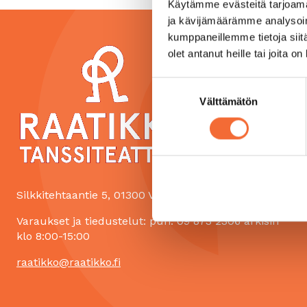
Käytämme evästeitä tarjoama
ja kävijämäärämme analysoim
kumppaneillemme tietoja siitä
olet antanut heille tai joita o
Suostumuksen
Välttämätön
valinta
Silkkitehtaantie 5, 01300 Vantaa
Varaukset ja tiedustelut: puh. 09 873 2306 arkisin
klo 8:00-15:00
raatikko@raatikko.fi