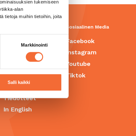
 ominaisuuksien tukemiseen
tiikka-alan
ietoja muihin tietoihin, joita
Raatikko
Sosiaalinen Media
Saapuminen
Facebook
Markkinointi
Henkilöstö
Instagram
Raatikosta
Youtube
Menneet esitykset
Tiktok
Salli kaikki
Medialle
Tiedotteet
In English