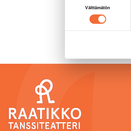
Suostumuksen
Välttämätön
valinta