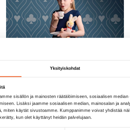
Seikkailu
Yksityiskohdat
Ihmemaassa
itä
mme sisällön ja mainosten räätälöimiseen, sosiaalisen median
iseen. Lisäksi jaamme sosiaalisen median, mainosalan ja analy
Lewis Carrollin klassikkotarinaan
, miten käytät sivustoamme. Kumppanimme voivat yhdistää näitä t
Liisan seikkailut Ihmemaassa
n kerätty, kun olet käyttänyt heidän palvelujaan.
perustuva teos yhdistää sirkusta,