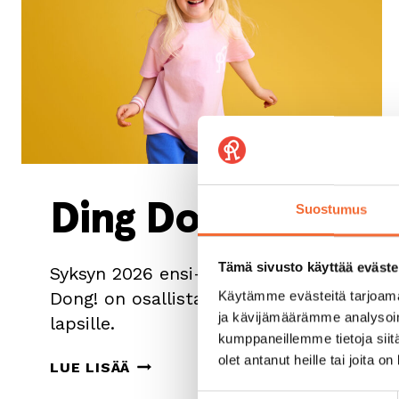
Ding Dong!
Suostumus
Tämä sivusto käyttää eväste
Syksyn 2026 ensi-iltateos Ding
Dong! on osallistava tanssiteos
Käytämme evästeitä tarjoama
ja kävijämäärämme analysoim
lapsille.
kumppaneillemme tietoja siitä
olet antanut heille tai joita o
DING
LUE LISÄÄ
DONG!