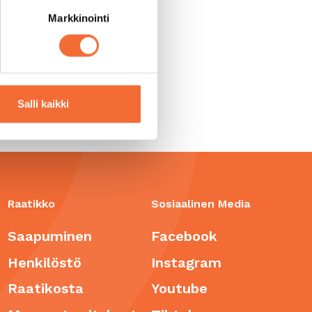
Markkinointi
Salli kaikki
Raatikko
Sosiaalinen Media
Saapuminen
Facebook
Henkilöstö
Instagram
Raatikosta
Youtube