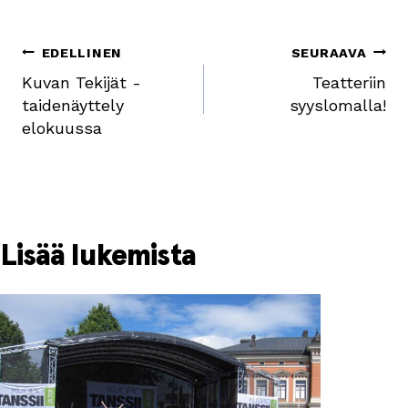
Artikkelien
EDELLINEN
SEURAAVA
Kuvan Tekijät -
Teatteriin
selaus
taidenäyttely
syyslomalla!
elokuussa
Lisää lukemista