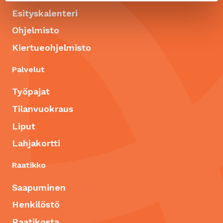
Esityskalenteri
Ohjelmisto
Kiertueohjelmisto
Palvelut
Työpajat
Tilanvuokraus
Liput
Lahjakortti
Raatikko
Saapuminen
Henkilöstö
Raatikosta