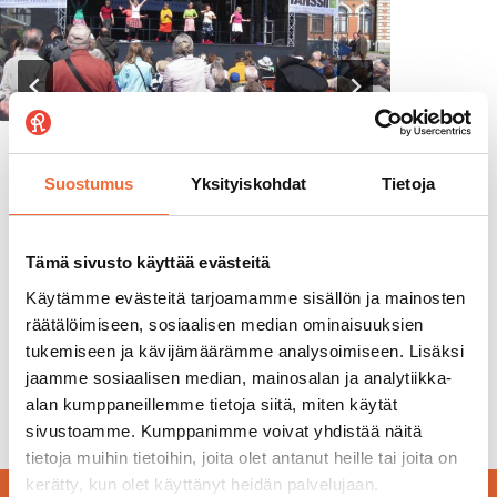
Päiväkotiryhmän retki pk-
Tan
Suostumus
Yksityiskohdat
Tietoja
seudulla – näin valitset
tea
parhaan kohteen
Teki
Tekijä
Tanssiteatteri Raatikko
24.6.2026
Tämä sivusto käyttää evästeitä
Käytämme evästeitä tarjoamamme sisällön ja mainosten
räätälöimiseen, sosiaalisen median ominaisuuksien
tukemiseen ja kävijämäärämme analysoimiseen. Lisäksi
jaamme sosiaalisen median, mainosalan ja analytiikka-
alan kumppaneillemme tietoja siitä, miten käytät
sivustoamme. Kumppanimme voivat yhdistää näitä
tietoja muihin tietoihin, joita olet antanut heille tai joita on
kerätty, kun olet käyttänyt heidän palvelujaan.