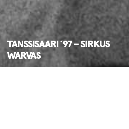
TANSSISAARI ´97 – SIRKUS
WARVAS
Ensi-ilta:
19.11.1997
Esitysinfo
Tanssisaari toteutettiin neljännen kerran