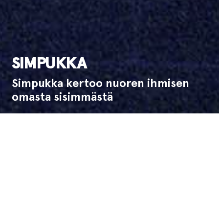
SIMPUKKA
Simpukka kertoo nuoren ihmisen
omasta sisimmästä
Ensi-ilta:
5.9.2001
Esitysinfo
Tanssiteatteri Raatikon teos Simpukka kertoo