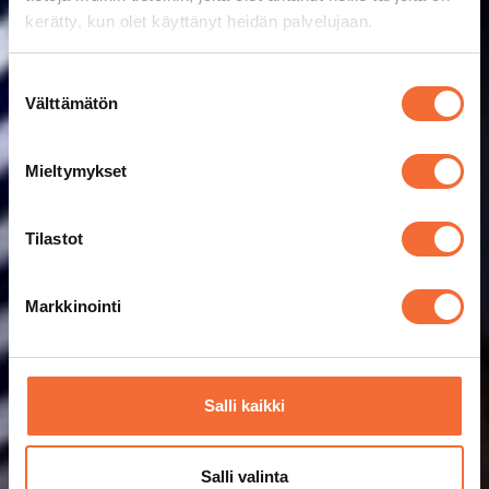
kerätty, kun olet käyttänyt heidän palvelujaan.
Suostumuksen
Välttämätön
valinta
Mieltymykset
Tilastot
Markkinointi
Salli kaikki
Salli valinta