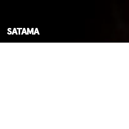
SATAMA
Ensi-ilta:
12.5.2016
Esitysinfo
Yleisötyöproduktio Koreografia: Nina Mamia