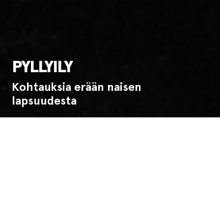
PYLLYILY
Kohtauksia erään naisen
lapsuudesta
Ensi-ilta:
7.12.1985
Esitysinfo
Pyllyilyssä eräs nainen palaa ajatuksissaan