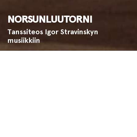
NORSUNLUUTORNI
Tanssiteos Igor Stravinskyn
musiikkiin
Ensi-ilta:
25.2.1999
Esitysinfo
Norsunluutorni on tanssiteos kolmelle
tanssijalle Igor Stravinskyn musiikkiin. Teos
kuvaa eristäytymisen välttämättömyyttä
itsenäisessä luovassa prosessissa. Se