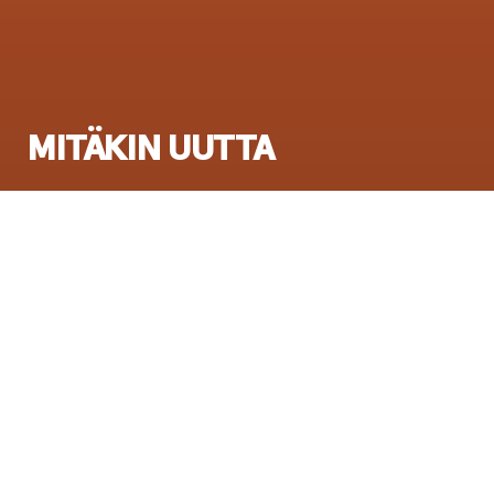
MITÄKIN UUTTA
Ensi-ilta:
29.11.2012
Esitysinfo
Yleisötyöproduktio Koreografia: Veera
Lamberg, Sini Bask