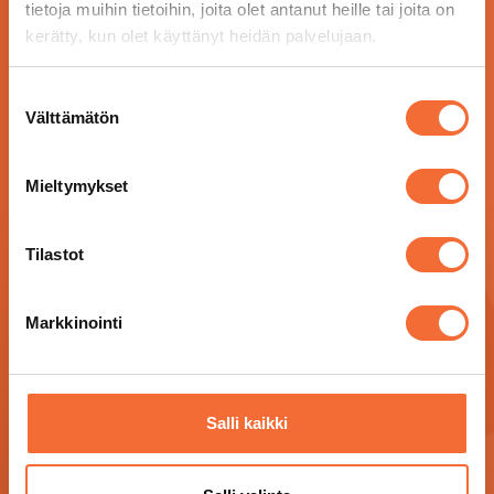
tietoja muihin tietoihin, joita olet antanut heille tai joita on
kerätty, kun olet käyttänyt heidän palvelujaan.
Suostumuksen
Välttämätön
valinta
Mieltymykset
Tilastot
Markkinointi
Salli kaikki