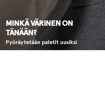
MINKÄ VÄRINEN ON
TÄNÄÄN?
Pyöräytetään paletit uusiksi
Ensi-ilta:
27.10.2025
Esitysinfo
Minkä värinen on tänään? Onko olo keltainen
ja kepeä, sininen ja raukea vai punainen ja