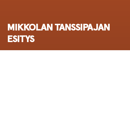
MIKKOLAN TANSSIPAJAN
ESITYS
Ensi-ilta:
21.5.2012
Esitysinfo
Yleisötyöproduktio Koreografia: Veera
Lamberg, Marja Korhola