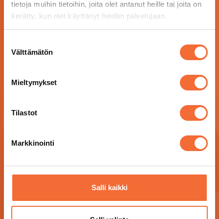
tietoja muihin tietoihin, joita olet antanut heille tai joita on
kerätty, kun olet käyttänyt heidän palvelujaan.
Suostumuksen
Välttämätön
valinta
Mieltymykset
Tilastot
Markkinointi
Salli kaikki