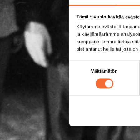
Tämä sivusto käyttää eväste
Käytämme evästeitä tarjoama
ja kävijämäärämme analysoim
kumppaneillemme tietoja siitä
olet antanut heille tai joita o
Suostumuksen
Välttämätön
valinta