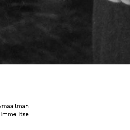
ymaailman
oimme itse