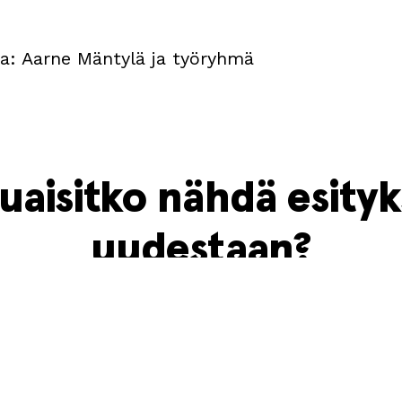
ia: Aarne Mäntylä ja työryhmä
uaisitko nähdä esity
uudestaan?
a olevaa lomaketta ja kerro meille kiinnos
uusintaan.