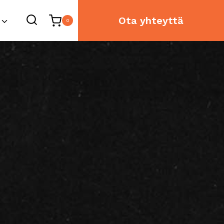
Ota yhteyttä
0