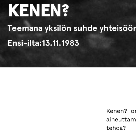
KENEN?
Teemana yksilön suhde yhteisöö
Ensi-ilta:
13.11.1983
Kenen? o
aiheuttam
tehdä?