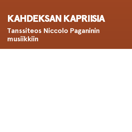
KAHDEKSAN KAPRIISIA
Tanssiteos Niccolo Paganinin
musiikkiin
Ensi-ilta:
2.2.1989
Esitysinfo
Niccolo Paganini (s. 1782)
Niccolo Paganini lienee maailmanhistorian
suurin viulutaiteilija ja merkittävä säveltäjä. Jo
varsin nuorena Paganini saavutti taiteessaan