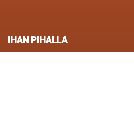
IHAN PIHALLA
Ensi-ilta:
29.4.2013
Esitysinfo
Yleisötyöproduktio Koreografia: Reeta
Riekkinen