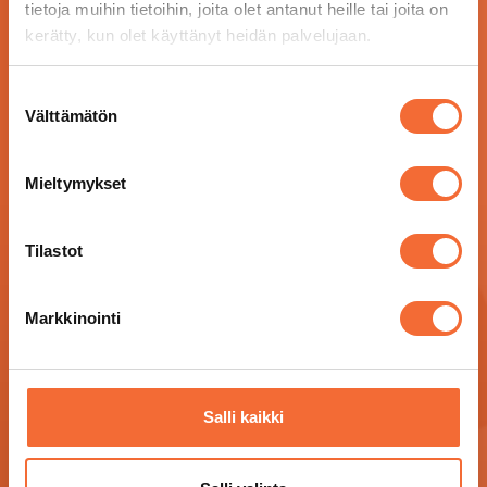
tietoja muihin tietoihin, joita olet antanut heille tai joita on
kerätty, kun olet käyttänyt heidän palvelujaan.
Suostumuksen
Välttämätön
valinta
Mieltymykset
Tilastot
Markkinointi
Salli kaikki