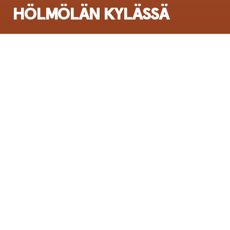
HÖLMÖLÄN KYLÄSSÄ
Ensi-ilta:
13.11.2002
Esitysinfo
Tanssiteatteri Raatikko toteutti yhteistyössä
Vantaan kulttuuripalveluiden kanssa
yleisötyöprojektin Rajakylän ala-asteen
koululla.
Tavoitteena oli toteuttaa oppilaiden itsensä
ideoima ja esittämä teos, jonka lähtökohtana
olivat hölmöläistarinat samoin kuin Raatikon
produktiossa. Oppilaat kävivät katsomassa