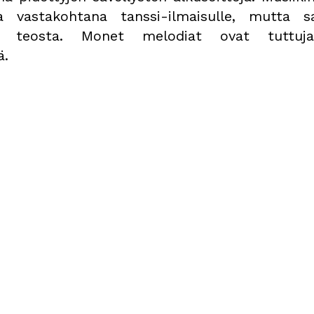
a vastakohtana tanssi-ilmaisulle, mutta s
ää teosta. Monet melodiat ovat tuttuj
ä.
ia: Richard Wherlock
uaisitko nähdä esity
uudestaan?