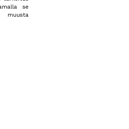
amalla se
a muusta
ksen