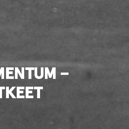
MENTUM –
TKEET