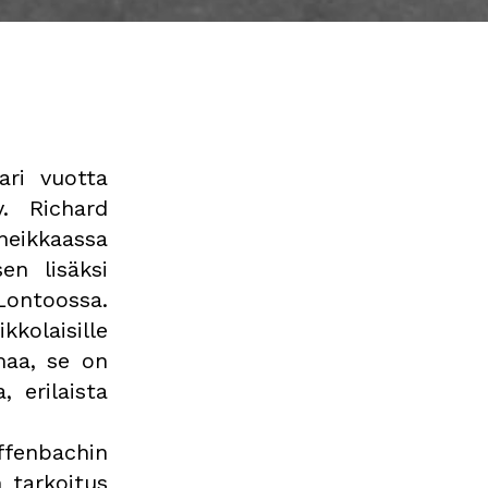
ari vuotta
y. Richard
eikkaassa
en lisäksi
Lontoossa.
kolaisille
omaa, se on
, erilaista
fenbachin
n tarkoitus