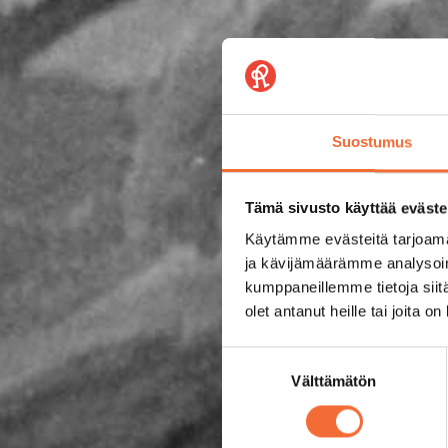
Suostumus
Tämä sivusto käyttää eväste
Käytämme evästeitä tarjoama
ja kävijämäärämme analysoim
kumppaneillemme tietoja siitä
olet antanut heille tai joita o
Suostumuksen
Välttämätön
valinta