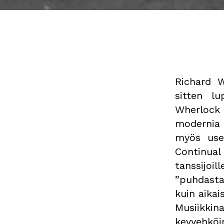
Richard W
sitten lu
Wherlock
modernia 
myös usei
Continual
tanssijoil
”puhdasta 
kuin aikai
Musiikki
kevyehköin