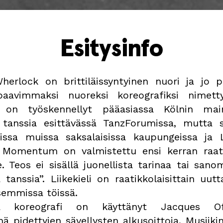
Esitysinfo
herlock on brittiläissyntyinen nuori ja jo p
paavimmaksi nuoreksi koreografiksi nimett
 on työskennellyt pää­asiassa Kölnin main
tanssia esittävässä TanzForumissa, mutta s
ssa muissa saksalai­sissa kaupungeissa ja 
 Momentum on valmistettu ensi kerran raatik
le. Teos ei sisällä juonellista tarinaa tai san
tanssia”. Liikekieli on raatikkolaisittain uutta
semmissa töissä.
na koreografi on käyttänyt Jacques Of
ä pidettyjen sävellysten alkusoittoja. Musiiki