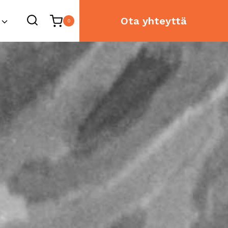
Ota yhteyttä
0