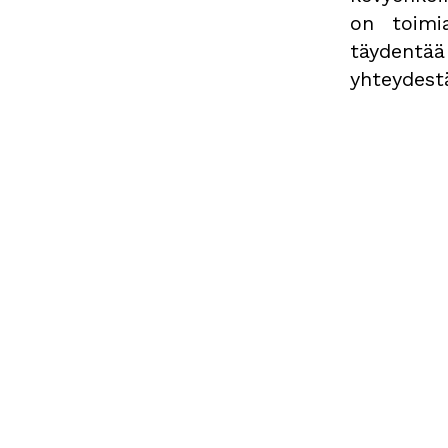
on toimi
täydent
yhteydest
Koreograf
Hal