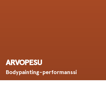
ARVOPESU
Bodypainting-performanssi
Ensi-ilta:
29.8.1996