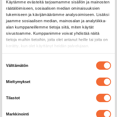
Käytämme evästeitä tarjoamamme sisällön ja mainosten
räätälöimiseen, sosiaalisen median ominaisuuksien
tukemiseen ja kävijämäärämme analysoimiseen. Lisäksi
jaamme sosiaalisen median, mainosalan ja analytiikka-
alan kumppaneillemme tietoja siitä, miten käytät
sivustoamme. Kumppanimme voivat yhdistää näitä
tietoja muihin tietoihin, joita olet antanut heille tai joita on
Lahjakortti: 3 teatterilippua
kerätty, kun olet käyttänyt heidän palvelujaan.
49,50
€
sis. alv 13,5%
Suostumuksen
Välttämätön
valinta
Mieltymykset
Tilastot
Markkinointi