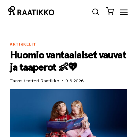
Siirry
sisältöön
ARTIKKELIT
Huomio vantaalaiset vauvat
ja taaperot 👶💖
Tanssiteatteri Raatikko
9.6.2026