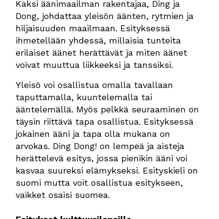
Kaksi äänimaailman rakentajaa, Ding ja
Dong, johdattaa yleisön äänten, rytmien ja
hiljaisuuden maailmaan. Esityksessä
ihmetellään yhdessä, millaisia tunteita
erilaiset äänet herättävät ja miten äänet
voivat muuttua liikkeeksi ja tanssiksi.
Yleisö voi osallistua omalla tavallaan
taputtamalla, kuuntelemalla tai
ääntelemällä. Myös pelkkä seuraaminen on
täysin riittävä tapa osallistua. Esityksessä
jokainen ääni ja tapa olla mukana on
arvokas. Ding Dong! on lempeä ja aisteja
herättelevä esitys, jossa pienikin ääni voi
kasvaa suureksi elämykseksi. Esityskieli on
suomi mutta voit osallistua esitykseen,
vaikket osaisi suomea.