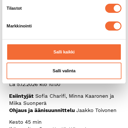
pimeän tulon.
Tilastot
Joulun aikaan sijoittuva esitys kertoo
luonnon rytmeistä, levon merkityksestä ja
Markkinointi
yhdessäolosta. Se sopii kaikenlaisille
perheille maailmankatsomuksesta
riippumatta. Perustuu Mila Teräksen ja
Karoliina Pertamon kuvakirjaan. Esityskieli
Salli kaikki
on suomi mutta voit osallistua esitykseen,
vaikket osaisi suomea.
Salli valinta
Esitys kulttuurilapsille
La 5.12.2026 klo 10.00
Esiintyjät
Sofia Charifi, Minna Kaaronen ja
Miika Suonperä
Ohjaus ja äänisuunnittelu
Jaakko Toivonen
Kesto 45 min