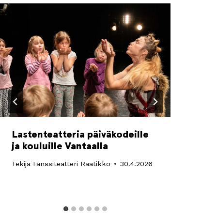
Lastenteatteria päiväkodeille
Syk
ja kouluille Vantaalla
ohj
Tekijä
Tanssiteatteri Raatikko
30.4.2026
Teki