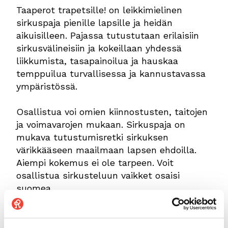
Taaperot trapetsille! on leikkimielinen
sirkuspaja pienille lapsille ja heidän
aikuisilleen. Pajassa tutustutaan erilaisiin
sirkusvälineisiin ja kokeillaan yhdessä
liikkumista, tasapainoilua ja hauskaa
temppuilua turvallisessa ja kannustavassa
ympäristössä.
Osallistua voi omien kiinnostusten, taitojen
ja voimavarojen mukaan. Sirkuspaja on
mukava tutustumisretki sirkuksen
värikkääseen maailmaan lapsen ehdoilla.
Aiempi kokemus ei ole tarpeen. Voit
osallistua sirkusteluun vaikket osaisi
suomea.
Sirkuspajat kulttuurilapsille
Ke 11.11.2026 klo 17.00,