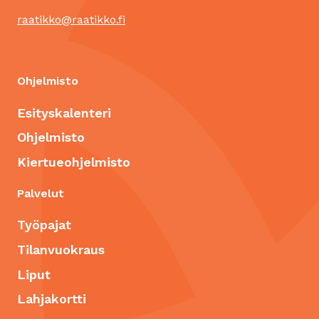
raatikko@raatikko.fi
Ohjelmisto
Esityskalenteri
Ohjelmisto
Kiertueohjelmisto
Palvelut
Työpajat
Tilanvuokraus
Liput
Lahjakortti