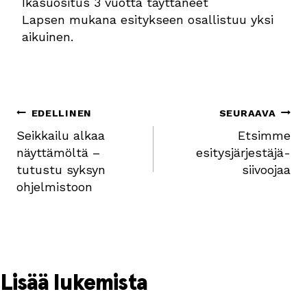
Ikäsuositus 3 vuotta täyttäneet
Lapsen mukana esitykseen osallistuu yksi
aikuinen.
Artikkelien
EDELLINEN
SEURAAVA
Seikkailu alkaa
Etsimme
selaus
näyttämöltä –
esitysjärjestäjä-
tutustu syksyn
siivoojaa
ohjelmistoon
Lisää lukemista