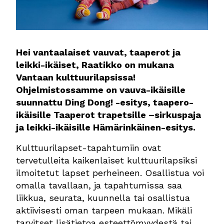
Hei vantaalaiset vauvat, taaperot ja
leikki-ikäiset, Raatikko on mukana
Vantaan kulttuurilapsissa!
Ohjelmistossamme on
vauva-ikäisille
suunnattu Ding Dong! -esitys
, taapero-
ikäisille Taaperot trapetsille –
sirkuspaja
ja leikki-ikäisille Hämärinkäinen-esitys.
Kulttuurilapset-tapahtumiin ovat
tervetulleita kaikenlaiset kulttuurilapsiksi
ilmoitetut lapset perheineen. Osallistua voi
omalla tavallaan, ja tapahtumissa saa
liikkua, seurata, kuunnella tai osallistua
aktiivisesti oman tarpeen mukaan. Mikäli
tarvitset lisätietoa esteettömyydestä tai