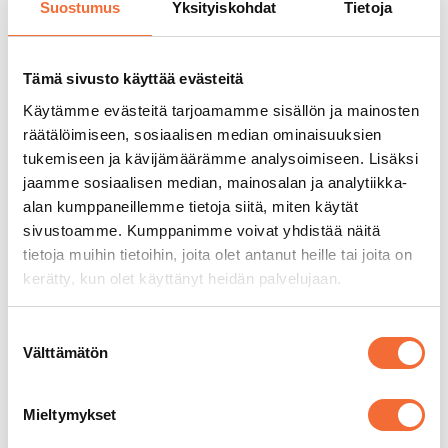
Suostumus
Yksityiskohdat
Tietoja
Pe 13.11.2026 klo 17.00
La 14.11.2026 klo 10.30
Tämä sivusto käyttää evästeitä
Sirkuspajan suunnittelu ja toteutus
Sanna
Käytämme evästeitä tarjoamamme sisällön ja mainosten
Silvennoinen
räätälöimiseen, sosiaalisen median ominaisuuksien
Kesto 45 min
tukemiseen ja kävijämäärämme analysoimiseen. Lisäksi
Ikäsuositus 1–3-vuotiaat
jaamme sosiaalisen median, mainosalan ja analytiikka-
Lapsen mukana tapahtumaan voi tulla 1–2
alan kumppaneillemme tietoja siitä, miten käytät
aikuista
sivustoamme. Kumppanimme voivat yhdistää näitä
tietoja muihin tietoihin, joita olet antanut heille tai joita on
Hämärinkäinen -esitys
kerätty, kun olet käyttänyt heidän palvelujaan.
Hämärinkäinen on kolme vuotta täyttäneille
Suostumuksen
suunnattu lämminhenkinen minimusikaali,
Välttämätön
valinta
joka yhdistää tanssia, laulua ja satua.
Tarinassa pieni Hämärinkäinen kutoo
hämärää maailman ylle, kunnes
Mieltymykset
kukkakauppias Keikander päättää pysäyttää