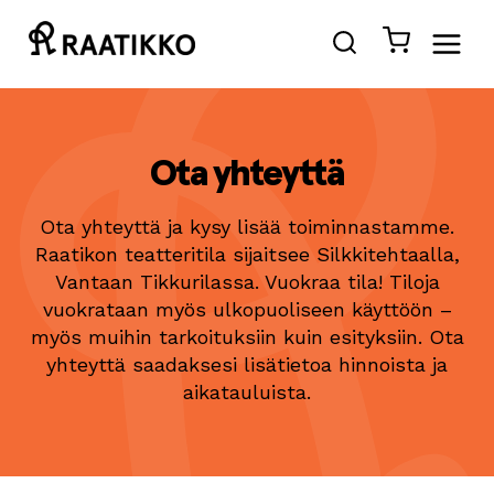
Siirry
sisältöön
Ota yhteyttä
Ota yhteyttä ja kysy lisää toiminnastamme.
Raatikon teatteritila sijaitsee Silkkitehtaalla,
Vantaan Tikkurilassa. Vuokraa tila! Tiloja
vuokrataan myös ulkopuoliseen käyttöön –
myös muihin tarkoituksiin kuin esityksiin. Ota
yhteyttä saadaksesi lisätietoa hinnoista ja
aikatauluista.